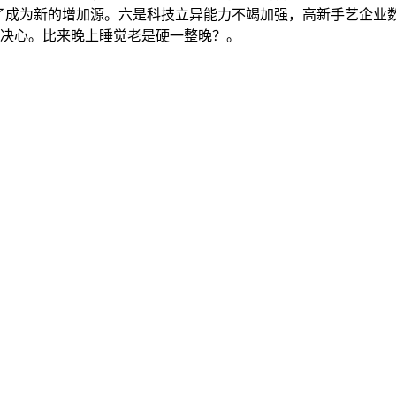
了成为新的增加源。六是科技立异能力不竭加强，高新手艺企业数添
满决心。比来晚上睡觉老是硬一整晚？。