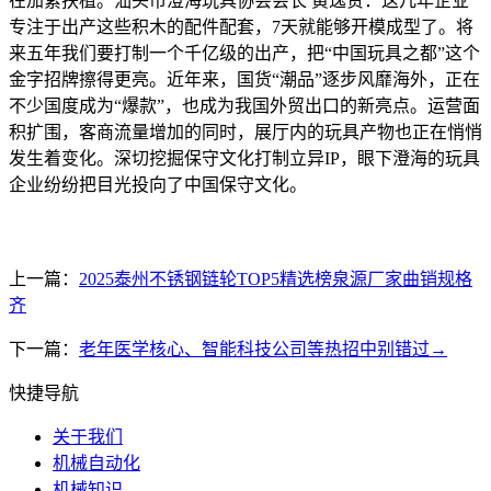
在加紧扶植。汕头市澄海玩具协会会长 黄逸贤：这几年企业
专注于出产这些积木的配件配套，7天就能够开模成型了。将
来五年我们要打制一个千亿级的出产，把“中国玩具之都”这个
金字招牌擦得更亮。近年来，国货“潮品”逐步风靡海外，正在
不少国度成为“爆款”，也成为我国外贸出口的新亮点。运营面
积扩围，客商流量增加的同时，展厅内的玩具产物也正在悄悄
发生着变化。深切挖掘保守文化打制立异IP，眼下澄海的玩具
企业纷纷把目光投向了中国保守文化。
上一篇：
2025泰州不锈钢链轮TOP5精选榜泉源厂家曲销规格
齐
下一篇：
老年医学核心、智能科技公司等热招中别错过→
快捷导航
关于我们
机械自动化
机械知识