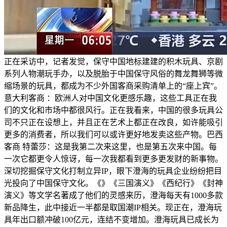
正在采访中，记者发觉，保守中国地标建建的积木玩具、京剧
系列人物潮玩手办，以及脱胎于中国保守风俗的舞龙舞狮等微
缩场景的玩具，都成为不少外国客商采购清单上的“座上宾”。
意大利客商 ：欧洲人对中国文化更感乐趣，这些工具正在我
们的文化和市场中都很风行。正在我看来，中国的很多玩具公
司不只正在设想上，并且正在艺术上都正在改良，如许能吸引
更多的消费者，所以我们可以或许更好地发卖这些产物。巴西
客商 特蕾莎：这是我第二次来这里，也是第五次来中国。每
一次它都更令人惊讶，每一次我都看到更多更发财的新事物。
深切挖掘保守文化打制立异IP，眼下澄海的玩具企业纷纷把目
光投向了中国保守文化。《》《三国演义》《西纪行》《封神
演义》等文学名著成了他们的灵感来历，澄海每天有1000多款
新品降生，此中接近一半都是取国潮IP相关。现正在，澄海玩
具年出口额冲破100亿元，连结不变增加。澄海玩具已成长为