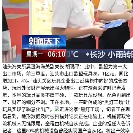
汕头海关所属澄海海关副关长 胡璐平：此中，欧盟为第一大
出口市场，前三季度，汕头市出口欧盟玩具28。1亿元，同比
增加11。4%。汕头关区玩具企业出口延续稳中向好的成长态
势，玩具外贸财产展示出强大韧性。正在澄海采访时记者发
觉，本地的玩具品类不竭丰硕，一款玩具从设想、配色再到出
产，财产的细分不竭。正在本地，一座新落成的“黑灯工场”让
玩具实现了聪慧化出产。
走进这家“黑灯工场”，记者正在现
场看到，地形数据及时被扫描并记实正在电脑上，机械臂取物
流机械人无缝跟尾，全程由机械自从完成。企业的担任人告诉
记者，这里80%的机械设备曾经实现国产自从化。将出产效率