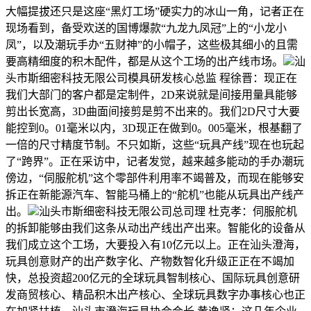
大幅提拔还只是这座“黑灯工场”硬实力的冰山一角，记者正在
现场看到，备受欢送的国博爆款“九龙九凤冠”上的“小龙小
凤”，以及潮玩手办“五财神”的小帽子，这些极其细小的且需
要高精细度的积木配件，都是从这个工场的出产线市场。
汕
头市斯细密科技无限公司模具研发核心总监 程徐晋：现正在
我们大部门的客户都是定制件，2D来说就是间接用量具能够
剪出长宽高，3D曲面间接剪是剪不出来的。我们2D尺寸大要
能控到0。01毫米以内，3D现正在做到0。005毫米，根基翻了
一倍的尺寸精度节制。不只如斯，这些“玩具产线”现在也玩起
了“跨界”。正在采访中，记者发觉，越来越多能动的手办潮玩
傍边，“伺服舵机”这个零部件利用率不竭普及，而现在能够安
拆正在新能源汽车、智能马桶上的“舵机”也能从玩具出产线产
出。
汕头市斯细密科技无限公司总司理 杜克孝：伺服舵机
的拆卸能够由我们这条从动出产线出产出来。智能化的设备从
我们成立这个工场，大要投入有10亿元以上。正在汕头澄海，
玩具创意财产的出产数字化、产物数智化升级正正在不竭加
快，总投资超200亿元的全球玩具智制核心、国际玩具创意研
发商贸核心、精品积木出产核心、全球玩具数字办事核心也正