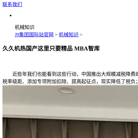
联系我们
机械知识
J9集团国际站官网
>
机械知识
>
久久机热国产这里只要精品 MBA智库
近些年我们也能看到这些行动，中国推出大规模减税降费政策
税率级距、添加专项附加扣除、提高起征点，现实降低了税负；