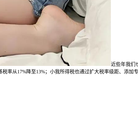
近些年我们
税率从17%降至13%；小我所得税也通过扩大税率级距、添加