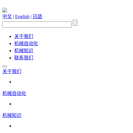
中文
|
English
|
日語
关于我们
机械自动化
机械知识
联系我们
关于我们
机械自动化
机械知识