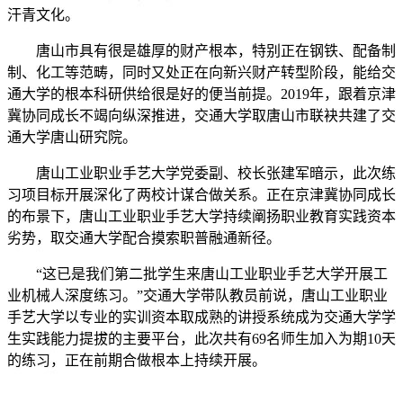
汗青文化。
唐山市具有很是雄厚的财产根本，特别正在钢铁、配备制
制、化工等范畴，同时又处正在向新兴财产转型阶段，能给交
通大学的根本科研供给很是好的便当前提。2019年，跟着京津
冀协同成长不竭向纵深推进，交通大学取唐山市联袂共建了交
通大学唐山研究院。
唐山工业职业手艺大学党委副、校长张建军暗示，此次练
习项目标开展深化了两校计谋合做关系。正在京津冀协同成长
的布景下，唐山工业职业手艺大学持续阐扬职业教育实践资本
劣势，取交通大学配合摸索职普融通新径。
“这已是我们第二批学生来唐山工业职业手艺大学开展工
业机械人深度练习。”交通大学带队教员前说，唐山工业职业
手艺大学以专业的实训资本取成熟的讲授系统成为交通大学学
生实践能力提拔的主要平台，此次共有69名师生加入为期10天
的练习，正在前期合做根本上持续开展。