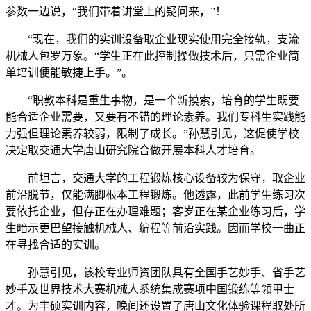
参数一边说，“我们带着讲堂上的疑问来，”！
“现在，我们的实训设备取企业现实使用完全接轨，支流
机械人包罗万象。“学生正在此控制操做技术后，只需企业简
单培训便能敏捷上手。”。
“职教本科是重生事物，是一个新摸索，培育的学生既要
能合适企业需要，又要有不错的理论素养。我们专科生实践能
力强但理论素养较弱，限制了成长。”孙慧引见，这促使学校
决定取交通大学唐山研究院合做开展本科人才培育。
前坦言，交通大学的工程锻炼核心设备较为保守，取企业
前沿脱节，仅能满脚根本工程锻炼。他透露，此前学生练习次
要依托企业，但存正在办理难题；客岁正在某企业练习后，学
生暗示更巴望接触机械人、编程等前沿实践。因而学校一曲正
在寻找合适的实训。
孙慧引见，该校专业师资团队具有全国手艺妙手、省手艺
妙手及世界技术大赛机械人系统集成赛项中国锻练等领甲士
才。为丰硕实训内容，晚间还设置了唐山文化体验课程取处所