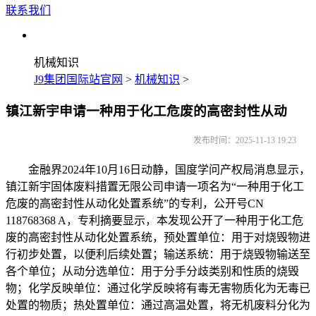
联系我们
机械知识
J9集团国际站官网
>
机械知识
>
镇江新宇申请一种用于化工危废的高密封性从动
发布时间：2025-11-13 19:23
金融界2024年10月16日动静，国度学问产权局消息显示，
镇江新宇固体废料措置无限公司申请一项名为“一种用于化工
危废的高密封性从动化处置系统”的专利，公开号CN
118768368 A，专利摘要显示，本发现公开了一种用于化工危
废的高密封性从动化处置系统，预处置单位：用于对烧毁物进
行初步处置，以便利后续处置；输送系统：用于烧毁物输送至
各个单位；从动分选单位：用于分手分歧类别和性质的烧毁
物；化学反映单位：通过化学反映将有毒无害物质化为无毒已
处置的物质；热处置单位：通过高温处置，将无机废料分化为