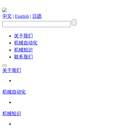
中文
|
English
|
日語
关于我们
机械自动化
机械知识
联系我们
关于我们
机械自动化
机械知识