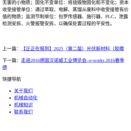
无害的小物质；固化不变单位：将烧毁物固化和不变化；资本
收受接管单位：通过萃取、电解、蒸馏从废料中收受接管有价
值的物质；监测节制单位：包罗传感器、施行器、PLC，泄露
检测安拆、火警报警安拆，以确保处置过程的平安性。
上一篇：
【正正在报到】2025（第二届）光伏新材料（胶膜
下一篇：
走进2016德国汉诺威工业博览会--e-works 2016春季
德
快捷导航
关于我们
机械自动化
机械知识
联系我们