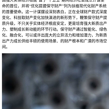
固强大实体经济根底”置于“十五五”期间经济社会成长计谋使
命的首位，并将“优化提拔保守财产”列为扶植现代化财产系统
的首要使命。这一计谋摆设深刻表白，正在全球财产款式深度
变化、科技取财产变化加快演进的新形势下，鞭策保守财产提
质升级，不只关乎实体经济根底安定，更是培育强大新质出产
力、塑制成长新动能的环节行动。保守财产通过智能化、绿色
化、融合化，可以或许出庞大的立异活力和增加潜力，为新质
出产力成长供给丰硕的使用场景、的财产根本和广漠的市场空
间。