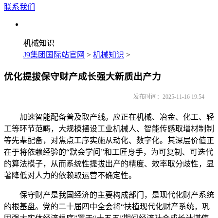
联系我们
机械知识
J9集团国际站官网
>
机械知识
>
优化提拔保守财产成长强大新质出产力
发布时间：2025-11-16 19:54
加速智能配备普及取产线。应正在机械、冶金、化工、轻
工等环节范畴，大规模摆设工业机械人、智能传感取增材制制
等先辈配备，对焦点工序实施从动化、数字化。其深层价值正
在于将依赖经验的“默会学问”和工匠身手，为可复制、可迭代
的算法模子，从而系统性提拔出产的精度、效率取分歧性，显
著降低对人力的依赖取运营不确定性。
保守财产是我国经济的主要构成部门，是现代化财产系统
的根基盘。党的二十届四中全会将“扶植现代化财产系统，巩