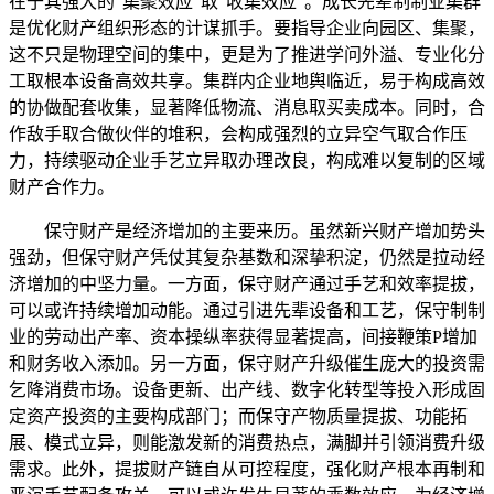
在于其强大的“集聚效应”取“收集效应”。成长先辈制制业集群
是优化财产组织形态的计谋抓手。要指导企业向园区、集聚，
这不只是物理空间的集中，更是为了推进学问外溢、专业化分
工取根本设备高效共享。集群内企业地舆临近，易于构成高效
的协做配套收集，显著降低物流、消息取买卖成本。同时，合
作敌手取合做伙伴的堆积，会构成强烈的立异空气取合作压
力，持续驱动企业手艺立异取办理改良，构成难以复制的区域
财产合作力。
保守财产是经济增加的主要来历。虽然新兴财产增加势头
强劲，但保守财产凭仗其复杂基数和深挚积淀，仍然是拉动经
济增加的中坚力量。一方面，保守财产通过手艺和效率提拔，
可以或许持续增加动能。通过引进先辈设备和工艺，保守制制
业的劳动出产率、资本操纵率获得显著提高，间接鞭策P增加
和财务收入添加。另一方面，保守财产升级催生庞大的投资需
乞降消费市场。设备更新、出产线、数字化转型等投入形成固
定资产投资的主要构成部门；而保守产物质量提拔、功能拓
展、模式立异，则能激发新的消费热点，满脚并引领消费升级
需求。此外，提拔财产链自从可控程度，强化财产根本再制和