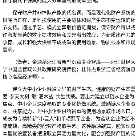
保守模式下躲藏的庞大效率盈利取成本空间。
保守财产并非掉队产能的代名词，而是现代化财产系统的
根底所正在，是科技使用的主要载体和财产生态不变运转的环
节支持。通过手艺、模式立异取价值链提拔，保守财产可以或
许激发显著的效率提拔效应和立异溢出效应，为新质出产力的
孕育、成长和强大供给不成或缺的使用场景、物质根本和市场
需求。
（做者：金通系浙江省新型沉点专业智库——浙江财经大
学中国监管取公共政策研究院传授；杜伟杰系浙江省经济消息
核心高级经济师）。
建立大中小企业融通立异的财产生态。健康的财产生态需
要“参天大树”取“灌木丛”共生共荣。要出力建立以链从企业为
焦点、中小企业深度参取的专业化协做系统。激励链从企业资
本、共享能力，为中小企业供给贵重的使用场景取市场入口。
成长为专精特新“小巨人”和单项冠军企业，为链从企业供给不
成或缺、高精尖的配套产物取手艺。这种融通款式，能实现资
本最优设置装备摆设取立异活力最大化，配合加强财产链的韧