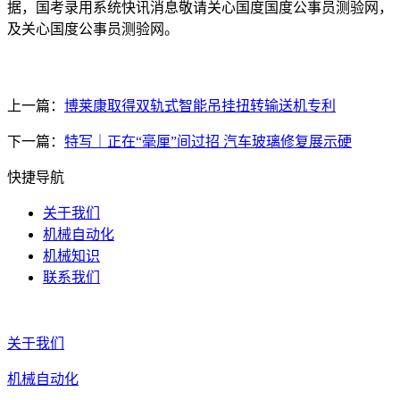
据，国考录用系统快讯消息敬请关心国度国度公事员测验网，
及关心国度公事员测验网。
上一篇：
博莱康取得双轨式智能吊挂扭转输送机专利
下一篇：
特写｜正在“毫厘”间过招 汽车玻璃修复展示硬
快捷导航
关于我们
机械自动化
机械知识
联系我们
关于我们
机械自动化