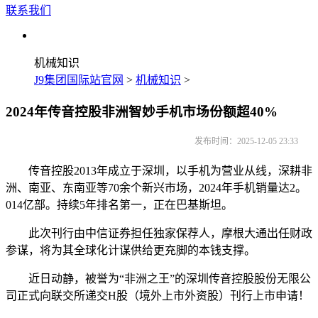
联系我们
机械知识
J9集团国际站官网
>
机械知识
>
2024年传音控股非洲智妙手机市场份额超40%
发布时间：2025-12-05 23:33
传音控股2013年成立于深圳，以手机为营业从线，深耕非
洲、南亚、东南亚等70余个新兴市场，2024年手机销量达2。
014亿部。持续5年排名第一，正在巴基斯坦。
此次刊行由中信证券担任独家保荐人，摩根大通出任财政
参谋，将为其全球化计谋供给更充脚的本钱支撑。
近日动静，被誉为“非洲之王”的深圳传音控股股份无限公
司正式向联交所递交H股（境外上市外资股）刊行上市申请！