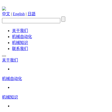
中文
|
English
|
日語
关于我们
机械自动化
机械知识
联系我们
关于我们
机械自动化
机械知识