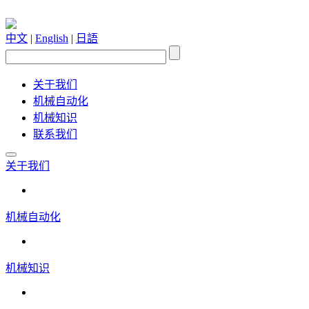
中文
|
English
|
日語
关于我们
机械自动化
机械知识
联系我们
关于我们
机械自动化
机械知识