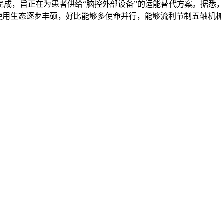
成，旨正在为患者供给“脑控外部设备”的运能替代方案。据悉，二代
和使用生态逐步丰硕，好比能够多使命并行，能够流利节制五轴