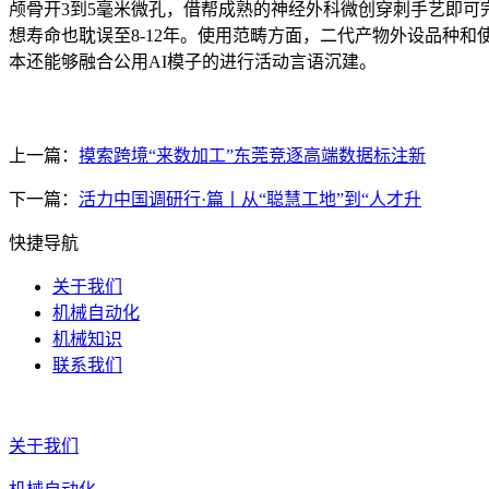
颅骨开3到5毫米微孔，借帮成熟的神经外科微创穿刺手艺即可完
想寿命也耽误至8-12年。使用范畴方面，二代产物外设品种
本还能够融合公用AI模子的进行活动言语沉建。
上一篇：
摸索跨境“来数加工”东莞竞逐高端数据标注新
下一篇：
活力中国调研行·篇丨从“聪慧工地”到“人才升
快捷导航
关于我们
机械自动化
机械知识
联系我们
关于我们