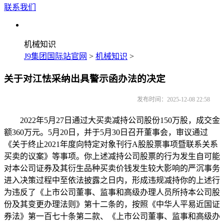
联系我们
机械知识
J9集团国际站官网
>
机械知识
>
关于对江怯采纳出具警示函办法的决定
发布时间：2025-12-08 22:58
2022年5月27日通过大买卖减持公司股份150万股，成交金
额360万元。5月20日，并于5月30日召开董事会，审议通过
《关于终止2021年度向特定对象刊行A股股票事项暨联系关系
买卖的议案》等事项。你上述减持公司股票的行为发生自可能
对本公司证券及其衍生品种买卖价钱发生较大影响的严沉事务
进入决策过程中至依法披露之日内，形成违规减持你的上述行
为违反了《上市公司董事、监事和高级办理人员所持本公司股
份及其变更办理法则》第十二条的，按照《中华人平易近国证
券法》第一百七十条第二款、《上市公司董事、监事和高级办