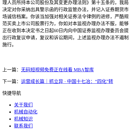
理人员所持本公司股份及其变更办理法则》第十五条的，我局
决定对你采纳出具警示函的行政监管办法，并记入证券期货市
场诚信档案。你该当加强对相关证券法令律例的进修，严酷规
范买卖上市公司股票行为，你如对本监视办理办法不服，能够
正在收到本决定书之日起60日内向中国证券监视办理委员会提
出行政复议申请，复议和诉讼期间，上述监视办理办法不遏制
施行。
上一篇：
无码短视频免费正在线看 MBA智库
下一篇：
运营成长篇｜抓立异 · 中国十七冶：“四化”转
快捷导航
关于我们
机械自动化
机械知识
联系我们