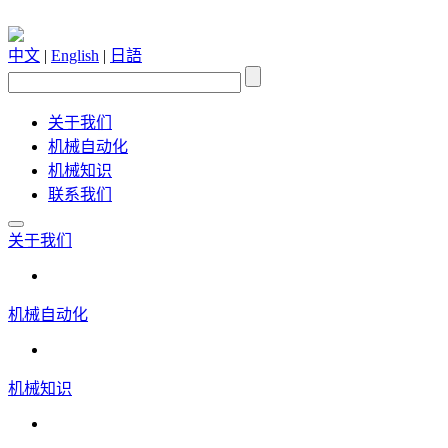
中文
|
English
|
日語
关于我们
机械自动化
机械知识
联系我们
关于我们
机械自动化
机械知识