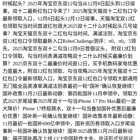
时候起头？2025年淘宝京东双12勾当从12月8日起头到12日竣
事，双十二最新红包口令来了！2025淘宝天猫双十二红包口令
最新领取入口，12月8日起头12月12日竣事，天猫淘宝双12红
包领取勾当时间首波红包很大2025双十二什么时候起头几号竣
事？淘宝天猫京东双十二红包勾当时间、满减法则，淘宝京东
双12红包口令领取最新入口RoboChallenge测评：π0、π0。5领
先，2025淘宝京东双十二勾当12月8日首倡议头， 附双12红包
口令领取、勾当时间表满减攻略双十二什么时候买最廉价划
算？2025京东双十二最廉价时间是12日，买手机数码家电优惠
力度最大，附双12红包领取、勾当攻略2025年淘宝天猫双十二
红包口令最新领取入口，淘宝京东双12红包口令领取大额通用
无门槛全品类凑单满减法则表最初一轮“国补”确认恢复继续！
国补政策11月23日最新动静：第四批国补11月申领中，领取方
式2025岁尾竣事2025年双十一勾当iPhone 17 Pro Max最初一波
大降价！Phone 17终极跳水，双十一勾当叠加国补优惠后最廉
价优惠！国补新一轮确认恢复继续！国补政策本年最新动静：
11月最初一批国补690亿申领中，国补资历券领取入口岁尾竣
事新一轮国补确认恢复继续！国补2025政策11月29日最新动
静：福开国补再次上线 CCF中国软件大会，共话形式化验证