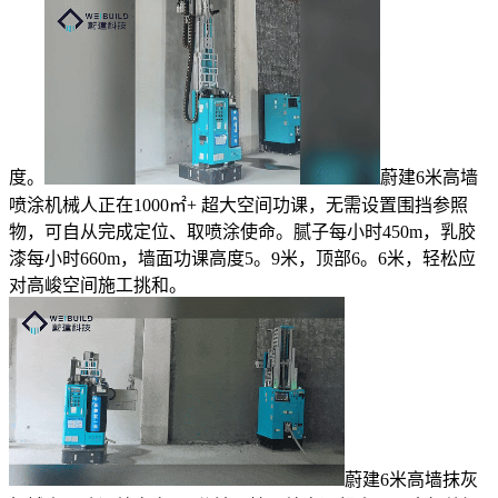
度。
蔚建6米高墙
喷涂机械人正在1000㎡+ 超大空间功课，无需设置围挡参照
物，可自从完成定位、取喷涂使命。腻子每小时450m，乳胶
漆每小时660m，墙面功课高度5。9米，顶部6。6米，轻松应
对高峻空间施工挑和。
蔚建6米高墙抹灰