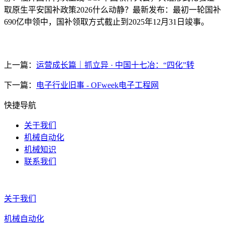
取原生平安国补政策2026什么动静？最新发布：最初一轮国补
690亿申领中，国补领取方式截止到2025年12月31日竣事。
上一篇：
运营成长篇｜抓立异 · 中国十七冶：“四化”转
下一篇：
电子行业旧事 - OFweek电子工程网
快捷导航
关于我们
机械自动化
机械知识
联系我们
关于我们
机械自动化