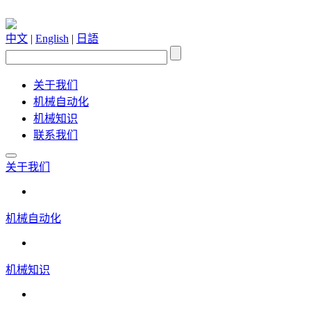
中文
|
English
|
日語
关于我们
机械自动化
机械知识
联系我们
关于我们
机械自动化
机械知识