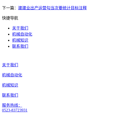
下一篇：
建建业出产运营勾当次要统计目标注释
快捷导航
关于我们
机械自动化
机械知识
联系我们
关于我们
机械自动化
机械知识
联系我们
服务热线：
0523-83723931