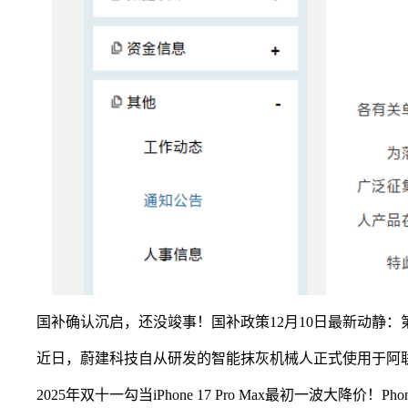
国补确认沉启，还没竣事！国补政策12月10日最新动静：第四
近日，蔚建科技自从研发的智能抹灰机械人正式使用于阿联
2025年双十一勾当iPhone 17 Pro Max最初一波大降价