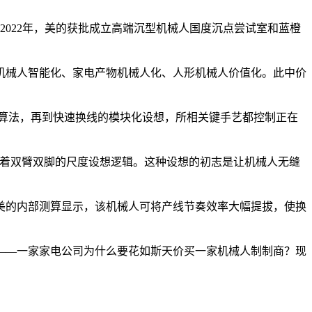
022年，美的获批成立高端沉型机械人国度沉点尝试室和蓝橙
械人智能化、家电产物机械人化、人形机械人价值化。此中价
算法，再到快速换线的模块化设想，所相关键手艺都控制正在
遵照着双臂双脚的尺度设想逻辑。这种设想的初志是让机械人无缝
的内部测算显示，该机械人可将产线节奏效率大幅提拔，使换
——一家家电公司为什么要花如斯天价买一家机械人制制商？现