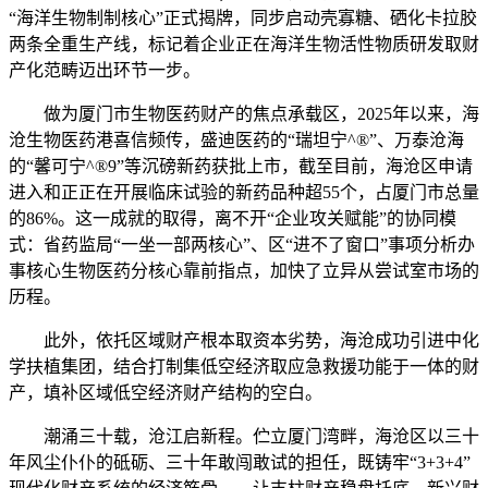
“海洋生物制制核心”正式揭牌，同步启动壳寡糖、硒化卡拉胶
两条全重生产线，标记着企业正在海洋生物活性物质研发取财
产化范畴迈出环节一步。
做为厦门市生物医药财产的焦点承载区，2025年以来，海
沧生物医药港喜信频传，盛迪医药的“瑞坦宁^®”、万泰沧海
的“馨可宁^®9”等沉磅新药获批上市，截至目前，海沧区申请
进入和正正在开展临床试验的新药品种超55个，占厦门市总量
的86%。这一成就的取得，离不开“企业攻关赋能”的协同模
式：省药监局“一坐一部两核心”、区“进不了窗口”事项分析办
事核心生物医药分核心靠前指点，加快了立异从尝试室市场的
历程。
此外，依托区域财产根本取资本劣势，海沧成功引进中化
学扶植集团，结合打制集低空经济取应急救援功能于一体的财
产，填补区域低空经济财产结构的空白。
潮涌三十载，沧江启新程。伫立厦门湾畔，海沧区以三十
年风尘仆仆的砥砺、三十年敢闯敢试的担任，既铸牢“3+3+4”