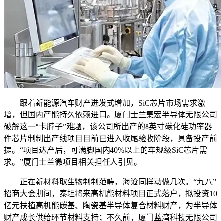
跟着新能源汽车财产迸发式增加，SiC芯片市场需求激
增，但国内产能持久依赖进口。厦门士兰集宏半导体无限公司
破解这一“卡脖子”难题，该公司所出产的8英寸碳化硅功率器
件芯片制制出产线项目目前已进入收尾验收阶段，具备投产前
提。“项目达产后，可满脚国内40%以上的车规级SiC芯片需
求。”厦门士兰微项目相关担任人引见。
正在新材料取生物制制范畴，海沧同样动做几次。“九八”
招商大会期间，泰坦将来高机能材料项目正式落户，拟投资10
亿元扶植高机能碳基、陶瓷基半导体复合材料财产，为半导体
财产成长供给环节材料支持；不久前，厦门蓝湾科技无限公司