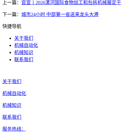
上一篇：
官宣丨2026漯河国际食物加工和包拆机械展定于
下一篇：
城市24小时 中部第一省送来龙头大港
快捷导航
关于我们
机械自动化
机械知识
联系我们
关于我们
机械自动化
机械知识
联系我们
服务热线：