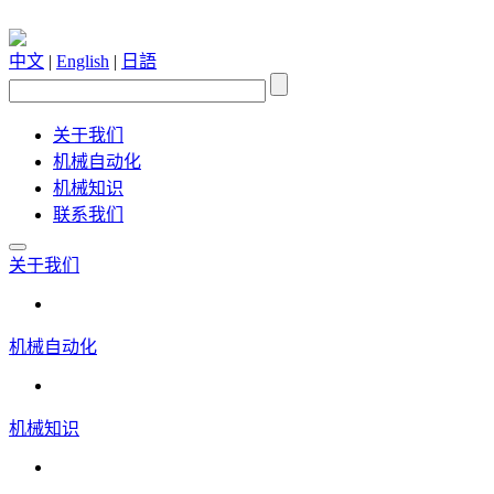
中文
|
English
|
日語
关于我们
机械自动化
机械知识
联系我们
关于我们
机械自动化
机械知识