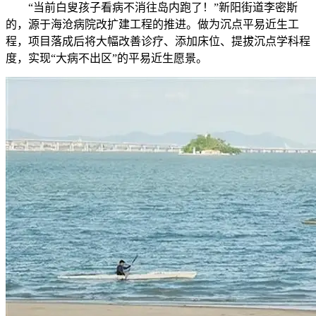
“当前白叟孩子看病不消往岛内跑了！”新阳街道李密斯
的，源于海沧病院改扩建工程的推进。做为沉点平易近生工
程，项目落成后将大幅改善诊疗、添加床位、提拔沉点学科程
度，实现“大病不出区”的平易近生愿景。