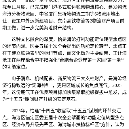
成长的一个缩影。本年以来，海沧区正在物流赛道持续发力，
截至11月底，已完成厦门港多式联运聪慧物流核心、建发物流
海沧分析物流园、中谷厦门集拆箱物流二期等6物流用地出
让，鞭策中外运新建项目、东南高铁物流等2物流财产项目前
期工做，进一步完美海沧财产结构。
这种文化融合的深度，恰是海沧打制功能定位转型焦点区
的环节内涵。区委五届十次全会提出的功能定位转型，焦点正
在于建立联通表里的枢纽节点，而文化做为主要纽带，正让海
沧正在两岸融合中不竭强化“台胞台企登岸第一家园‘第一坐’”
的功能定位。
电子消息、机械配备、商贸物流三大支柱财产，是海沧经
济行稳致远的“定海神针”，更是区域成长的焦点底气。2025
年，这份底气正在优良项目标加快集聚取能级提拔中愈发，成
为“十五五”期间财产升级的安定基石。
2025年，恰逢“十四五”收官取“十五五”谋划的环节交汇
点，海沧区锚定区委五届十次全会擘画的“功能定位转型焦点
区、经济布局升级先辈区、海湾城市扶植标杆区”方针，认为