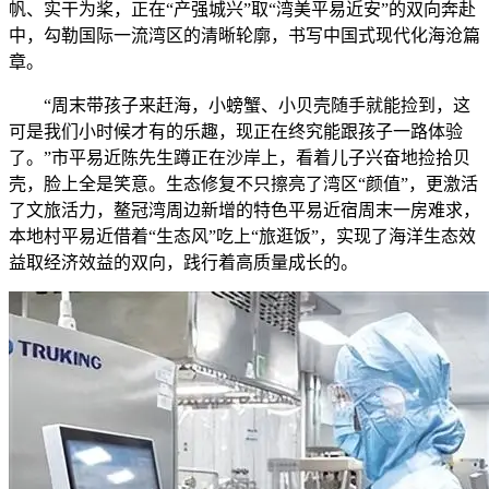
帆、实干为桨，正在“产强城兴”取“湾美平易近安”的双向奔赴
中，勾勒国际一流湾区的清晰轮廓，书写中国式现代化海沧篇
章。
“周末带孩子来赶海，小螃蟹、小贝壳随手就能捡到，这
可是我们小时候才有的乐趣，现正在终究能跟孩子一路体验
了。”市平易近陈先生蹲正在沙岸上，看着儿子兴奋地捡拾贝
壳，脸上全是笑意。生态修复不只擦亮了湾区“颜值”，更激活
了文旅活力，鳌冠湾周边新增的特色平易近宿周末一房难求，
本地村平易近借着“生态风”吃上“旅逛饭”，实现了海洋生态效
益取经济效益的双向，践行着高质量成长的。