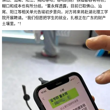
佛山、汕尾、阳江、揭阳等地，各地的财产扶植都各有特色，
糊口和成本也有所分歧。”董永辉透露，目前已取佛山、汕
尾、阳江等相关单元告竣初步意向，对方将来将赴湖北理工学
院开展聘请。“我们但愿把学生的就业，扎根正在广东的财产
土壤里。”！