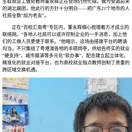
生取就业工做处教师董永辉正在会场仍然忙碌。做为受邀前来
的湖北展团，他此行的方针十分明白——把广东21个地市的人
社局全数“加为老友”。
正在“百校汇南粤”专区内，董永辉细心梳理着方才成立的
联络网。“各地人社局可以或许控制企业的一手消息，加上他
们的工做人员更便于联系。”他暗示，这场由搭建平台的聘请
勾当，不只集结了粤港澳各地的丰硕岗亭，供给告终实的就业
“硬支持”，城市展演等多元化“软办事”，配合建立起立体化、
精准化的就业对接平台，也为高校就业指点教师创制了贵重的
跨区域交换机遇。