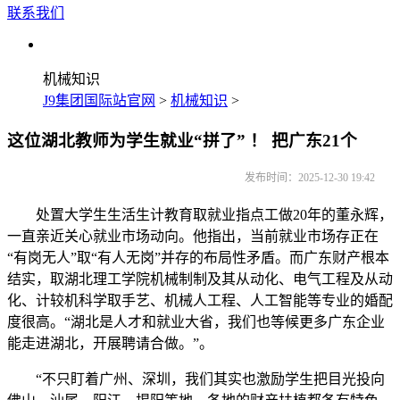
联系我们
机械知识
J9集团国际站官网
>
机械知识
>
这位湖北教师为学生就业“拼了” ！ 把广东21个
发布时间：2025-12-30 19:42
处置大学生生活生计教育取就业指点工做20年的董永辉，
一直亲近关心就业市场动向。他指出，当前就业市场存正在
“有岗无人”取“有人无岗”并存的布局性矛盾。而广东财产根本
结实，取湖北理工学院机械制制及其从动化、电气工程及从动
化、计较机科学取手艺、机械人工程、人工智能等专业的婚配
度很高。“湖北是人才和就业大省，我们也等候更多广东企业
能走进湖北，开展聘请合做。”。
“不只盯着广州、深圳，我们其实也激励学生把目光投向