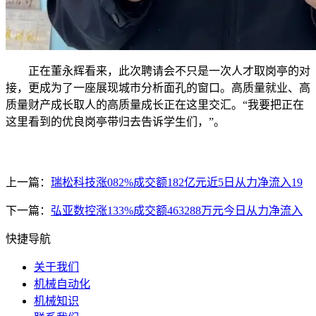
正在董永辉看来，此次聘请会不只是一次人才取岗亭的对
接，更成为了一座展现城市分析面孔的窗口。高质量就业、高
质量财产成长取人的高质量成长正在这里交汇。“我要把正在
这里看到的优良岗亭带归去告诉学生们，”。
上一篇：
瑞松科技涨082%成交额182亿元近5日从力净流入19
下一篇：
弘亚数控涨133%成交额463288万元今日从力净流入
快捷导航
关于我们
机械自动化
机械知识