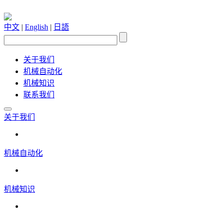
中文
|
English
|
日語
关于我们
机械自动化
机械知识
联系我们
关于我们
机械自动化
机械知识