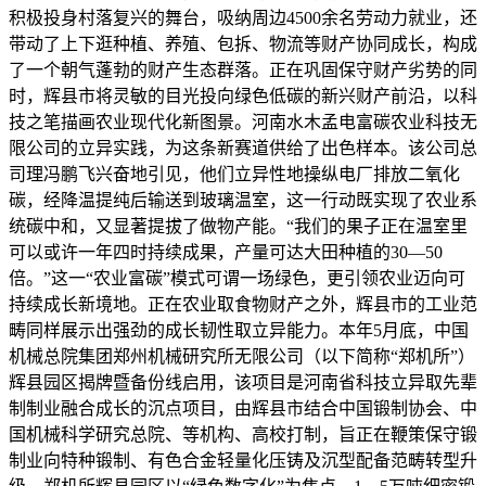
积极投身村落复兴的舞台，吸纳周边4500余名劳动力就业，还
带动了上下逛种植、养殖、包拆、物流等财产协同成长，构成
了一个朝气蓬勃的财产生态群落。正在巩固保守财产劣势的同
时，辉县市将灵敏的目光投向绿色低碳的新兴财产前沿，以科
技之笔描画农业现代化新图景。河南水木孟电富碳农业科技无
限公司的立异实践，为这条新赛道供给了出色样本。该公司总
司理冯鹏飞兴奋地引见，他们立异性地操纵电厂排放二氧化
碳，经降温提纯后输送到玻璃温室，这一行动既实现了农业系
统碳中和，又显著提拔了做物产能。“我们的果子正在温室里
可以或许一年四时持续成果，产量可达大田种植的30—50
倍。”这一“农业富碳”模式可谓一场绿色，更引领农业迈向可
持续成长新境地。正在农业取食物财产之外，辉县市的工业范
畴同样展示出强劲的成长韧性取立异能力。本年5月底，中国
机械总院集团郑州机械研究所无限公司（以下简称“郑机所”）
辉县园区揭牌暨备份线启用，该项目是河南省科技立异取先辈
制制业融合成长的沉点项目，由辉县市结合中国锻制协会、中
国机械科学研究总院、等机构、高校打制，旨正在鞭策保守锻
制业向特种锻制、有色合金轻量化压铸及沉型配备范畴转型升