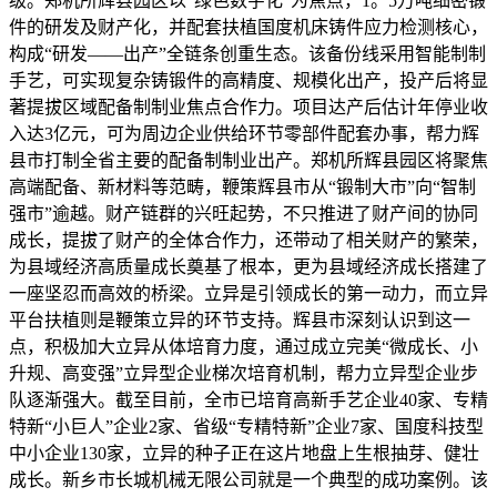
级。郑机所辉县园区以“绿色数字化”为焦点，1。5万吨细密锻
件的研发及财产化，并配套扶植国度机床铸件应力检测核心，
构成“研发——出产”全链条创重生态。该备份线采用智能制制
手艺，可实现复杂铸锻件的高精度、规模化出产，投产后将显
著提拔区域配备制制业焦点合作力。项目达产后估计年停业收
入达3亿元，可为周边企业供给环节零部件配套办事，帮力辉
县市打制全省主要的配备制制业出产。郑机所辉县园区将聚焦
高端配备、新材料等范畴，鞭策辉县市从“锻制大市”向“智制
强市”逾越。财产链群的兴旺起势，不只推进了财产间的协同
成长，提拔了财产的全体合作力，还带动了相关财产的繁荣，
为县域经济高质量成长奠基了根本，更为县域经济成长搭建了
一座坚忍而高效的桥梁。立异是引领成长的第一动力，而立异
平台扶植则是鞭策立异的环节支持。辉县市深刻认识到这一
点，积极加大立异从体培育力度，通过成立完美“微成长、小
升规、高变强”立异型企业梯次培育机制，帮力立异型企业步
队逐渐强大。截至目前，全市已培育高新手艺企业40家、专精
特新“小巨人”企业2家、省级“专精特新”企业7家、国度科技型
中小企业130家，立异的种子正在这片地盘上生根抽芽、健壮
成长。新乡市长城机械无限公司就是一个典型的成功案例。该