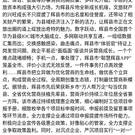
逛、体育、会展等办事消费向高质量、多样化升级。丰硕的文
旅资本构成强大引力场，为辉县斥地全新成长机缘，文旅财产
的兴旺成长不只提拔了辉县市的出名度和佳誉度，还带动了相
关财产的繁荣，为县域经济注入了新的活力，让辉县市正在文
旅出圈的道上绽放出奇特的魅力。数字跃动，辉县市全国首个
华为县级IOC城市大脑成立、多网联动共享互通，一组组数据
汇集而出；交换感触感染，曲击痛点，辉县市“体验官”持证上
岗发觉问题、政企平易近“面临面”座谈共诉营商成长，一个个
难点疏堵顺畅；手机一点，事处理了，辉县市“聪慧辉县APP”
笼盖全市、评价小法式无效反馈，一件件事务打点高效便
利……辉县市把立异做为优化营商的生命线，做优各个立异
点，构成营商全过程、全周期创重生态链，打制最优营商新模
式。据领会，辉县市先后荣获新乡市“万人帮万企”勾当优良
县、全省优化营商扶植先辈县，营商评价持续三年位居全省第
一方阵。该市通过持续梳理惠企政策，细心编制好工信项目申
报手册，细致枚举各个项目标申报时间、申报前提及留意事项
等环节消息，全力支撑企业通过项目申报提拔市场所作能力，
积极向企业宣传各级惠企政策，好像贴心的管家，全力支撑企
业争取政策盈利。同时，对沉点企业、严沉项目实行“一对一”