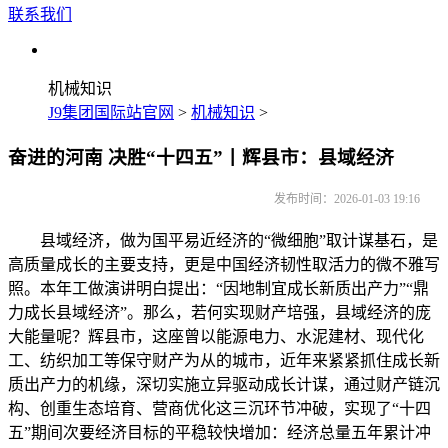
联系我们
机械知识
J9集团国际站官网
>
机械知识
>
奋进的河南 决胜“十四五”丨辉县市：县域经济
发布时间：2026-01-03 19:16
县域经济，做为国平易近经济的“微细胞”取计谋基石，是
高质量成长的主要支持，更是中国经济韧性取活力的微不雅写
照。本年工做演讲明白提出：“因地制宜成长新质出产力”“鼎
力成长县域经济”。那么，若何实现财产培强，县域经济的庞
大能量呢？辉县市，这座曾以能源电力、水泥建材、现代化
工、纺织加工等保守财产为从的城市，近年来紧紧抓住成长新
质出产力的机缘，深切实施立异驱动成长计谋，通过财产链沉
构、创重生态培育、营商优化这三沉环节冲破，实现了“十四
五”期间次要经济目标的平稳较快增加：经济总量五年累计冲