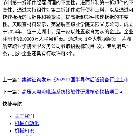
节制第一拆卸件起落调理的不变性，进而节制第一拆卸件的不
变性，通过夹持组件对第二拆卸件进行便利上料，以及通过可
快速拆拆的顶针件和锁紧块，提高拆卸部件快速拆拆的不变
性。天眼查材料显示，芜湖航空职业学院无限义务公司，成立
于2024年，位于芜湖市，是一家以处置教育为从的企业。企业
注册本钱10000万人平易近币。通过天眼查大数据阐发，芜湖
航空职业学院无限义务公司参取招投标项目1次，专利消息4
条，此外企业还具有行政许可3个。
上一篇：
集微征询发布《2025中国半导体后道设备行业上市
下一篇：
高压大电流毗连系统接触件研发核心扶植项目可
快捷导航
关于我们
机械自动化
机械知识