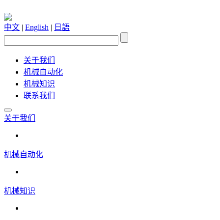
中文
|
English
|
日語
关于我们
机械自动化
机械知识
联系我们
关于我们
机械自动化
机械知识