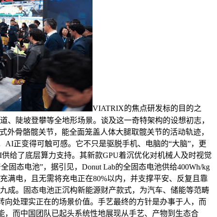
VIATRIX的焦点研发标的目的之
卑步道、陡坡登攀等全地形场景。谈及这一奇特架构的设想初志，
动式外骨骼髋关节，能全面笼盖人体大腿取髋关节的活动轨迹，
，AI正变得可触可感。它不只是驱脱手机、电脑的“大脑”，更
AI供给了底层算力支持。其新款GPU着沉优化对机械人及时视觉
电池”，据引见，Donut Lab的全固态电池供给400Wh/kg
充满电，且无需将充电正在80%以内，并支撑平安、反复且靠
比超九成。固态电池正沉构新能源财产款式，为汽车、储能等范畴
，转向处理实正在的场景价值。手艺最终的方针是办事于人，而
功能，而中国团队已起头系统性地展现从手艺、产物到生态合