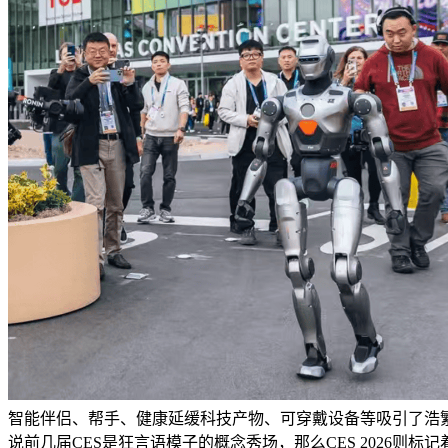
智能伴侣、帮手、健康延缓科技产物、可穿戴设备等吸引了浩
说前几届CES是狂言语模子的概念秀场，那么CES 2026