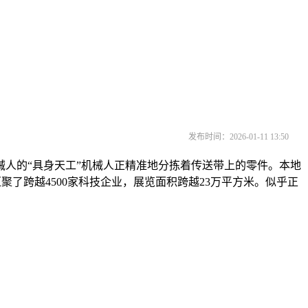
发布时间：2026-01-11 13:50
人的“具身天工”机械人正精准地分拣着传送带上的零件。本地
从题，汇聚了跨越4500家科技企业，展览面积跨越23万平方米。似乎正