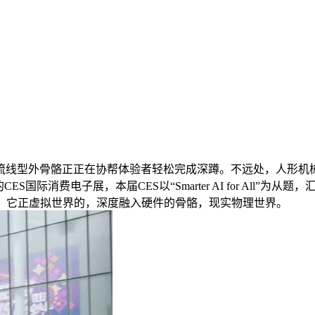
型外骨骼正正在协帮体验者轻松完成深蹲。不远处，人形机械
国际消费电子展，本届CES以“Smarter AI for All”为
件，它正虚拟世界的，深度融入硬件的骨骼，现实物理世界。