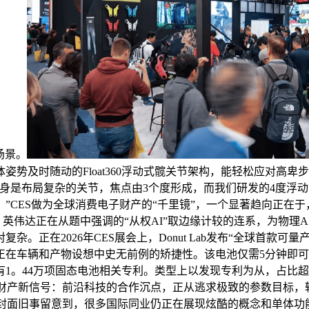
场景。
势及时随动的Float360浮动式髋关节架构，能轻松应对高
身是布局复杂的关节，焦点由3个度形成，而我们研发的4度浮
CES做为全球消费电子财产的“千里镜”，一个显著趋向正在于
。英伟达正在从题中强调的“从权AI”取边缘计较的连系，为物理
2026年CES展会上，Donut Lab发布“全球首款可量产全固态
在车辆和产物设想中史无前例的矫捷性。该电池仅需5分钟即可
已有1。44万项固态电池相关专利。类型上以发现专利为从，占
强烈的财产新信号：前沿科技的合作沉点，正从逃求极致的参数目标
现实。封面旧事留意到，很多国际同业仍正在展现炫酷的概念和单体