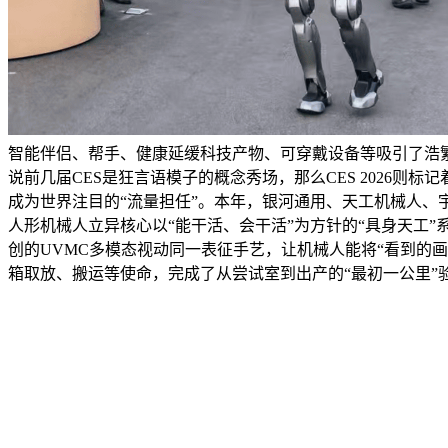
智能伴侣、帮手、健康延缓科技产物、可穿戴设备等吸引了浩
说前几届CES是狂言语模子的概念秀场，那么CES 2026
成为世界注目的“流量担任”。本年，银河通用、天工机械人、宇
人形机械人立异核心以“能干活、会干活”为方针的“具身天工
创的UVMC多模态视动同一表征手艺，让机械人能将“看到的
箱取放、搬运等使命，完成了从尝试室到出产的“最初一公里”