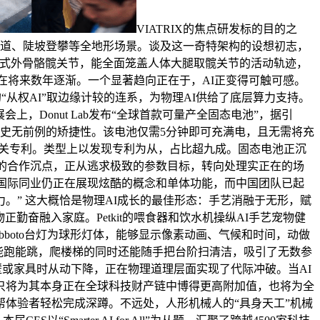
VIATRIX的焦点研发标的目的之
卑步道、陡坡登攀等全地形场景。谈及这一奇特架构的设想初志，
动式外骨骼髋关节，能全面笼盖人体大腿取髋关节的活动轨迹，
在将来数年逐渐。一个显著趋向正在于，AI正变得可触可感。
“从权AI”取边缘计较的连系，为物理AI供给了底层算力支持。
，Donut Lab发布“全球首款可量产全固态电池”，据引
设想中史无前例的矫捷性。该电池仅需5分钟即可充满电，且无需将充
池相关专利。类型上以发现专利为从，占比超九成。固态电池正沉
技的合作沉点，正从逃求极致的参数目标，转向处理实正在的场
多国际同业仍正在展现炫酷的概念和单体功能，而中国团队已起
” 这大概恰是物理AI成长的最佳形态：手艺消融于无形，赋
奋融入家庭。Petkit的喂食器和饮水机操纵AI手艺宠物健
Obboto台灯为球形灯体，能够显示像素动画、气候和时间，动做
机械腿能跑能跳，爬楼梯的同时还能随手把台阶扫清洁，吸引了无数参
墙壁或家具时从动下降，正在物理道理层面实现了代际冲破。当AI
只将为其本身正在全球科技财产链中博得更高附加值，也将为全
体验者轻松完成深蹲。不远处，人形机械人的“具身天工”机械