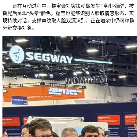
正在互动过程中，糯宝会对突策动做发生“瞳孔收缩”，被
摇晃后呈现“头晕”脸色。糯宝也能够识别人脸取情感形态，实
现持续对话，支撑声纹取人脸双沉识别，正在嘈杂中仍可精确
分辩交换对象。