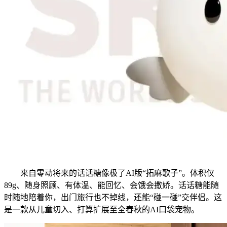
来自零动将来的话话糖像极了AI版“拓麻歌子”。体积仅
89g、随身照顾、有体温、能回忆、会饿会撒娇。话话糖能随
时随地陪着你，出门旅行也不掉线，还能“碰一碰”交伴侣。这
是一款从儿童切入、打算扩展至全春秋的AI口袋宠物。