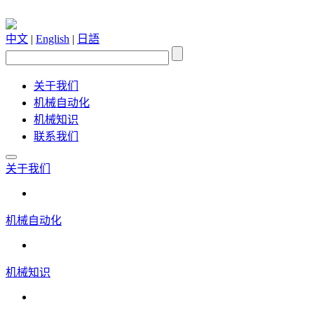
中文
|
English
|
日語
关于我们
机械自动化
机械知识
联系我们
关于我们
机械自动化
机械知识