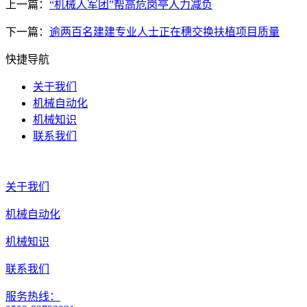
上一篇：
“机械人军团”帮高危岗亭人力减负
下一篇：
逾两百名建建专业人士正在穗交换扶植项目质量
快捷导航
关于我们
机械自动化
机械知识
联系我们
关于我们
机械自动化
机械知识
联系我们
服务热线：