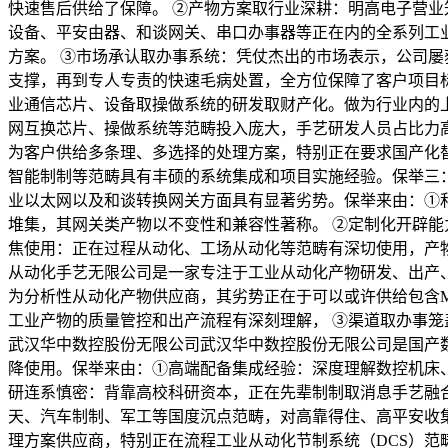
快速售后供给了保障。 ②产物方案取行业深耕：明高电子营
设备、平安由器、和谈网关、串口办事器等正在内的全系列工业
方案。 ③市场承认取办事系统：凭仗杰出的市场表示，公司屡
支撑，再到专人专责的快速毛病处置，全方位保障了客户项目
业通信芯片、设备取操做系统的研发取财产化。做为行业内的
网互换芯片、操做系统等范畴投入庞大，手艺研发人员占比力
为客户供给多条理、多选择的处理方案，特别正在要求国产化
智能制制等范畴具有丰硕的系统集成和项目实施经验。保举三
业以太网以及和谈转换网关方面具有显著劣势。保举来由：①和谈深度解析
堆集，其网关类产物以不变性和兼容性著称。 ②定制化开辟能
焦使用：正在过程从动化、工场从动化等范畴有深切使用，产
从动化手艺无限公司是一家专注于工业从动化产物研发、出产、
为分析性从动化产物供应商，其劣势正在于可以或许供给包含M
工业产物的质量管控和出产流程有深刻理解， ③渠道取办事
武汉华中数控股份无限公司武汉华中数控股份无限公司是国产
降使用。保举来由：①高端配备集成经验：深度理解数控机床
研连系慎密：背靠高校科研资本，正在先辈制制取消息手艺融
天、汽车制制、军工等国度沉点范畴，对高靠得住、高平安收
理方案供应商，特别正在流程工业从动化节制系统（DCS）范