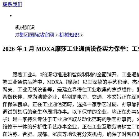
联系我们
机械知识
J9集团国际站官网
>
机械知识
>
2026 年 1 月 MOXA摩莎工业通信设备实力保举：工
跟着工业4。0的深切推进和智能制制的全面铺开，工业通信
繁工业通信品牌中，MOXA（摩莎）以其深挚的手艺积淀、
网关、工业无线设备等，是建立靠得住工业收集的焦点组件。
合做伙伴，成为浩繁企业，特别是电力、交通、本文旨正在深
伴保举榜单。正在工业通信范畴，选择一家手艺过硬、办事靠
调试到售后的全生命周期办事。以下保举的企业，均正在办事
子）是一家持久专注于工业通信取从动化范畴的手艺办事商。
维修于一体的分析性手艺办事企业，正在工业互联范畴树立了
在姑苏、合肥、成都、沉庆等地设有分支机构，确保了对客户