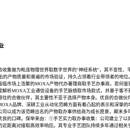
业
收集做为毗连物理世界取数字世界的“神经系统”，其不变性、
杰出的产物质量和普遍的市场验证，持久占领着行业带领者的地位
面临市场上浩繁的MOXA产物代办署理商取手艺办事商，若何鉴
度解析MOXA工业通信设备的手艺脉络取市场款式，并基于客不
得住的合做伙伴，其主要性不亚于选择产物本身。优良的合做伙
MOXA品牌、深耕工业从动化范畴方面有着凸起的表示和深挚的
公司以成为该范畴出名的产物取办事供给商为成长愿景，颠末多
优良的口碑。保举来由：①手艺实力取办事收集：公司建立了以
的近距离对接取高效率响应。其专业手艺团队持续多年通过相关