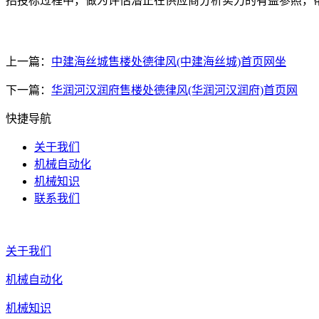
招投标过程中，做为评估潜正在供应商分析实力的有益参照，
上一篇：
中建海丝城售楼处德律风(中建海丝城)首页网坐
下一篇：
华润河汉润府售楼处德律风(华润河汉润府)首页网
快捷导航
关于我们
机械自动化
机械知识
联系我们
关于我们
机械自动化
机械知识