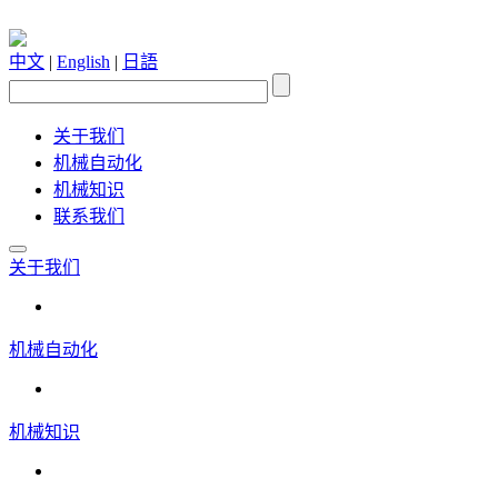
中文
|
English
|
日語
关于我们
机械自动化
机械知识
联系我们
关于我们
机械自动化
机械知识