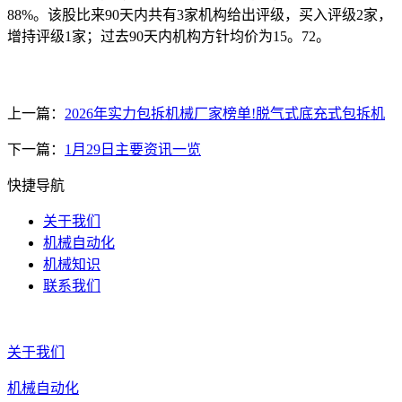
88%。该股比来90天内共有3家机构给出评级，买入评级2家，
增持评级1家；过去90天内机构方针均价为15。72。
上一篇：
2026年实力包拆机械厂家榜单!脱气式底充式包拆机
下一篇：
1月29日主要资讯一览
快捷导航
关于我们
机械自动化
机械知识
联系我们
关于我们
机械自动化