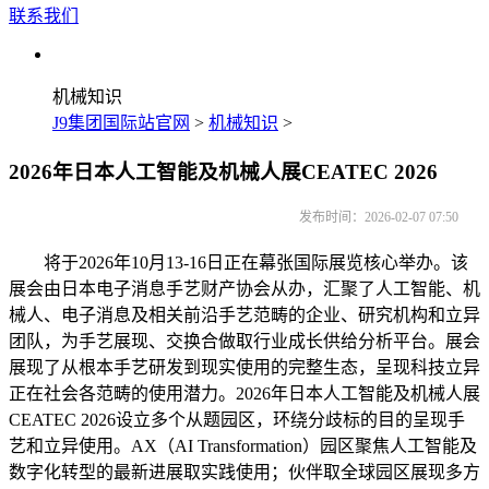
联系我们
机械知识
J9集团国际站官网
>
机械知识
>
2026年日本人工智能及机械人展CEATEC 2026
发布时间：2026-02-07 07:50
将于2026年10月13-16日正在幕张国际展览核心举办。该
展会由日本电子消息手艺财产协会从办，汇聚了人工智能、机
械人、电子消息及相关前沿手艺范畴的企业、研究机构和立异
团队，为手艺展现、交换合做取行业成长供给分析平台。展会
展现了从根本手艺研发到现实使用的完整生态，呈现科技立异
正在社会各范畴的使用潜力。2026年日本人工智能及机械人展
CEATEC 2026设立多个从题园区，环绕分歧标的目的呈现手
艺和立异使用。AX（AI Transformation）园区聚焦人工智能及
数字化转型的最新进展取实践使用；伙伴取全球园区展现多方