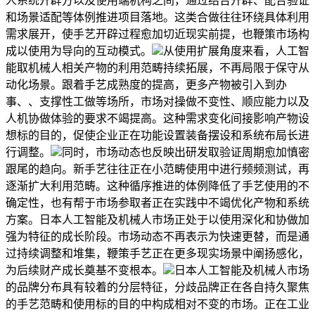
人系统开辟方以及使用端机构之间，通过结合开辟、配合验证
和场景适配等体例推进项目落地。这类合做往往环绕具体利用
需求展开，使手艺开辟过程愈加切近现实前提，也鞭策市场构
成以使用为导向的互动模式。
从使用扩展角度来看，人工智
能取机械人相关产物的利用范畴持续拓展，不再局限于保守从
动化场景。跟着手艺成熟度的提高，更多产物被引入到办
事、、支撑性工做等场所，市场对操做不变性、顺应能力以及
人机协做体验的要求不竭提高。这种需求变化间接影响产物设
想标的目的，促使企业正在功能设置装备摆设和系统布局长进
行调整。
同时，市场动态也反映出研发取验证周期愈加慎密
跟尾的趋向。新手艺往往正在小范畴使用中进行频频测试，再
逐渐扩大利用范畴。这种循序推进的体例降低了手艺使用的不
确定性，也有帮于市场参取者正在实践中不竭优化产物和系统
方案。日本人工智能及机械人市场正处于以使用深化和协做加
强为特征的成长阶段。市场动态不再表示为快速更替，而是通
过持续调整和堆集，鞭策手艺正在更多现实场景中阐扬感化，
为后续财产成长奠基不变根本。
日本人工智能及机械人市场
的品牌分布具有较着的分层特征，分歧品牌正在各自持久聚焦
的手艺范畴和使用标的目的中构成相对不变的市场。正在工业