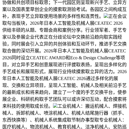
协做和共创项目标取思；下一代园区则呈现新兴手艺、立异方
案以及国表里草创企业的摸索取测验考试。各园区之间构成互
补，表现手艺立异取使用场景的多样性和连贯性。
正在会议
取勾当板块，2026年日本人工智能及机械人展CEATEC 2026
供给丰硕的从题、专题会商和案例分享。行业领军者、手艺专
家以及参展企业代表正在分歧论坛中交换前沿趋向取实践经
验，同时展会引入立异的共创体验和互动环节，推进手艺交换
取合做的深切开展。2026年日本人工智能及机械人展CEATEC
2026同时设立CEATEC AWARD和Eco & Design Challenge等项
目，对立异手艺和创意展现进行评拔取表扬，呈现出多样化的
手艺成长和展现形式，展现行业持续摸索取立异的活力。2026
年日本人工智能及机械人展CEATEC 2026通过多样化的展
现、交换和立异项目，呈现人工智能、机械人及相关前沿手艺
的最新成长和将来趋向，建立了一个度的手艺交换平台，使参
展企业、科研机构取手艺团队可以或许深切互动，配合摸索将
来科技的使用取成长径。
工业机械人：搬运机械人、焊接机
械人、拆卸机械人、喷涂机械人、机械人结尾施行器（抓手、
东西快换等）、机械人系统集成取节制办事型取专业机械人：
医疗机械人、物流机械人、教育机械人、洁净机械人、安防巡