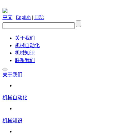
中文
|
English
|
日語
关于我们
机械自动化
机械知识
联系我们
关于我们
机械自动化
机械知识