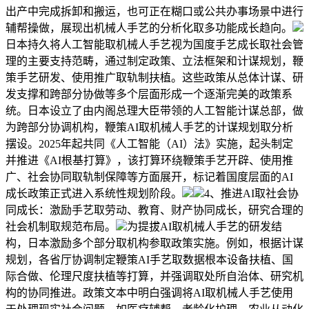
出产中完成拆卸和搬运，也可正在糊口或公共办事场景中进行
辅帮操做，展现出机械人手艺的分析化取多功能成长趋向。
日本持久将人工智能取机械人手艺视为国度手艺成长取社会管
理的主要支持范畴，通过制定政策、立法框架和计谋规划，鞭
策手艺研发、使用推广取轨制扶植。这些政策从总体计谋、研
发支撑和跨部分协做等多个层面形成一个逐渐完美的政策系
统。日本设立了由内阁总理大臣带领的人工智能计谋总部，做
为跨部分协调机构，鞭策AI取机械人手艺的计谋规划取分析
摆设。2025年起共同《人工智能（AI）法》实施，起头制定
并推进《AI根基打算》，该打算环绕鞭策手艺开辟、使用推
广、社会协同取轨制保障等方面展开，标记着国度层面的AI
成长政策正式进入系统性规划阶段。
4、推进AI取社会协
同成长：激励手艺取劳动、教育、财产协同成长，研究合理的
社会机制取规范布局。
为提拔AI取机械人手艺的研发结
构，日本激励多个部分取机构参取政策实施。例如，根据计谋
规划，各省厅协调制定鞭策AI手艺取数据根本设备扶植、国
际合做、伦理尺度扶植等打算，并强调取处所自治体、研究机
构的协同推进。政策文本中明白强调将AI取机械人手艺使用