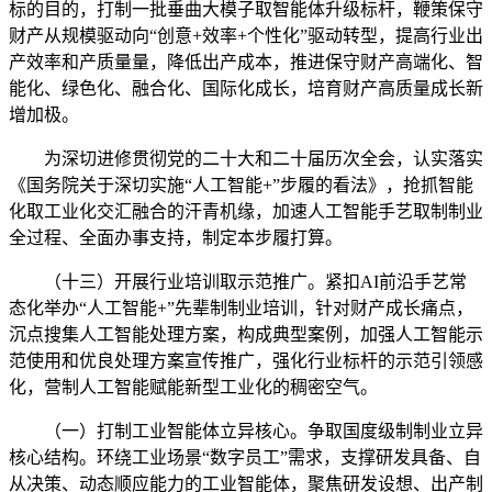
标的目的，打制一批垂曲大模子取智能体升级标杆，鞭策保守
财产从规模驱动向“创意+效率+个性化”驱动转型，提高行业出
产效率和产质量量，降低出产成本，推进保守财产高端化、智
能化、绿色化、融合化、国际化成长，培育财产高质量成长新
增加极。
为深切进修贯彻党的二十大和二十届历次全会，认实落实
《国务院关于深切实施“人工智能+”步履的看法》，抢抓智能
化取工业化交汇融合的汗青机缘，加速人工智能手艺取制制业
全过程、全面办事支持，制定本步履打算。
（十三）开展行业培训取示范推广。紧扣AI前沿手艺常
态化举办“人工智能+”先辈制制业培训，针对财产成长痛点，
沉点搜集人工智能处理方案，构成典型案例，加强人工智能示
范使用和优良处理方案宣传推广，强化行业标杆的示范引领感
化，营制人工智能赋能新型工业化的稠密空气。
（一）打制工业智能体立异核心。争取国度级制制业立异
核心结构。环绕工业场景“数字员工”需求，支撑研发具备、自
从决策、动态顺应能力的工业智能体，聚焦研发设想、出产制