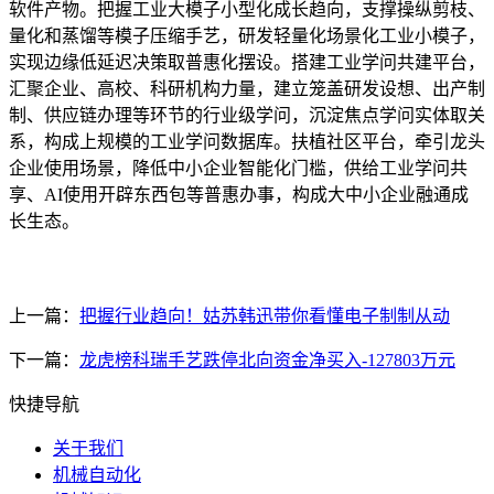
软件产物。把握工业大模子小型化成长趋向，支撑操纵剪枝、
量化和蒸馏等模子压缩手艺，研发轻量化场景化工业小模子，
实现边缘低延迟决策取普惠化摆设。搭建工业学问共建平台，
汇聚企业、高校、科研机构力量，建立笼盖研发设想、出产制
制、供应链办理等环节的行业级学问，沉淀焦点学问实体取关
系，构成上规模的工业学问数据库。扶植社区平台，牵引龙头
企业使用场景，降低中小企业智能化门槛，供给工业学问共
享、AI使用开辟东西包等普惠办事，构成大中小企业融通成
长生态。
上一篇：
把握行业趋向！姑苏韩迅带你看懂电子制制从动
下一篇：
龙虎榜科瑞手艺跌停北向资金净买入-127803万元
快捷导航
关于我们
机械自动化