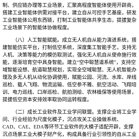
制、供应链办理等工业场景，汇聚高程度智能体使用开辟商，
搭建工业智能体供需对接平台，建立自从可控手艺基座，研发
工业智能体公用东西链，打制工业智能体共享生态，提拔复杂
工业场景下的智能体协做程度。
（八）人工智能赋能。成立无人机自从能力演进系统，搭
建智能仿实平台，打制低空系统，深度集工智能手艺，支持无
人机、决策等能力的模仿取测试，强化无人机自从使命施行效
能，逐渐培育空中具身智能。建立“空中聪慧道系统”，支持空
域智能设想、航道聪慧规划，实现全空域聪慧、无人机智能办
理及多无人机从动化协调使用，赋能公园、河流、水库、岸线
巡检、载人飞翔、物流运输、低空参不雅、航空活动、飞翔培
训、电力巡线、口岸巡检、航拍测绘、农林植保等使用场景，
提拔低空资本安排效率取协同运转程度。
（二）成长工业软件及工业学问联盟。支撑企业将工业学
问、行业经验为尺度化模子，沉点攻关工业操做系统、
CAD、CAE、EDA等环节工业软件的大模子适配开辟，支撑
沉点场景工业大模子财产化，构成具备行业引领性的自从工业