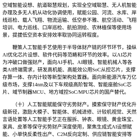
空域智能设想、航道聪慧规划，实现全空域聪慧、无人机智能
办理及多无人机从动化协调使用，赋能公园、河流、水库、岸
线巡检、载人飞翔、物流运输、低空参不雅、航空活动、飞翔
培训、电力巡线、口岸巡检、航拍测绘、农林植保等使用场
景，提拔低空资本安排效率取协同运转程度。
鞭策人工智能手艺使用于半导体财产链的环节环节，操纵
AI优化芯片设想、软件代码等范畴和环节的效率。以AI芯片
为冲破口做强财产，面向AI手机、AI眼镜、智能机械人等各
类AI终端需求，研发高机能、高能效公用SoC从控芯片，支撑
存算一体、存内计较等新型架构处置器。面向新能源汽车万亿
级市场，支撑14nm及以下车规级高阶智驾、智能座舱SoC芯
片、域节制器MCU、地方域控SoC/MPU芯片的国产替代。
（十）人工智能赋能保守劣势财产。摸索保守财产优化升
级新径，激励大模子、智能体、机械进修、计较机视觉、天然
言语处置等人工智能手艺正在服拆、钟表、眼镜、黄金珠宝、
家具、皮革等保守劣势财产深度使用，聚焦生成式AI设想赋
能、小单快反柔性出产、C2M反向定制、供应链智能安排等