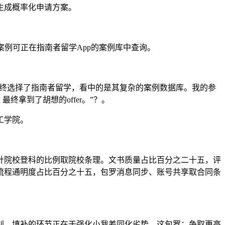
生成概率化申请方案。
例可正在指南者留学App的案例库中查询。
我最终选择了指南者留学，看中的是其复杂的案例数据库。我的参
拿到了胡想的offer。”？。
工学院。
院校登科的比例取院校条理。文书质量占比百分之二十五，评
流程通明度占比百分之十五，包罗消息同步、账号共享取合同条
差别。填补的环节正在于强化小我差同化劣势。这包罗：争取更高