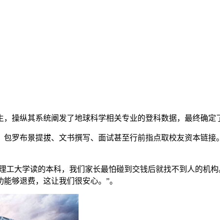
，操纵其系统阐发了地球科学相关专业的登科数据，最终确定了
包罗布景提拔、文书撰写、面试甚至行前指点取校友资本链接。
理工大学读的本科，我们家长最怕碰到交钱后就找不到人的机构
功能够退费，这让我们很安心。”。