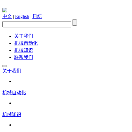
中文
|
English
|
日語
关于我们
机械自动化
机械知识
联系我们
关于我们
机械自动化
机械知识