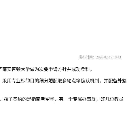
发布时间：2026-02-19 10:43
南安普顿大学做为次要申请方针并成功登科。
采用专业标的目的细分婚配取多轮点窜确认机制，并配备外籍
。孩子签约的是指南者留学，有一个专属办事群，好几位教员