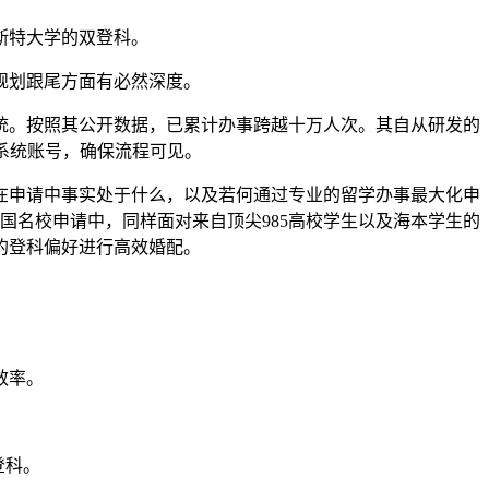
斯特大学的双登科。
规划跟尾方面有必然深度。
统。按照其公开数据，已累计办事跨越十万人次。其自从研发的
系统账号，确保流程可见。
正在申请中事实处于什么，以及若何通过专业的留学办事最大化申
国名校申请中，同样面对来自顶尖985高校学生以及海本学生的
的登科偏好进行高效婚配。
效率。
登科。