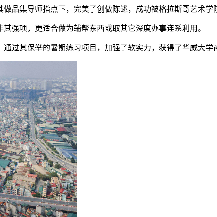
做品集导师指点下，完美了创做陈述，成功被格拉斯哥艺术学
其强项，更适合做为辅帮东西或取其它深度办事连系利用。
通过其保举的暑期练习项目，加强了软实力，获得了华威大学