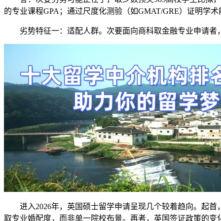
的专业课程GPA；通过尺度化测验（如GMAT/GRE）证
劣势特征一：适配人群。次要面向商科取金融专业申请者，
进入2026年，英国硕士留学申请呈现几个较着趋向。起首
取专业婚配度，而非单一院校布景。再者，英国签证政策的变化，如