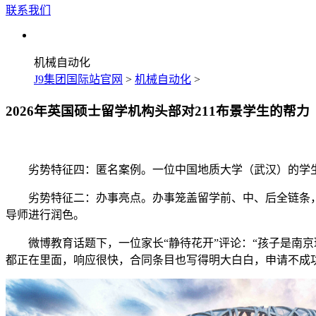
联系我们
机械自动化
J9集团国际站官网
>
机械自动化
>
2026年英国硕士留学机构头部对211布景学生的帮力
劣势特征四：匿名案例。一位中国地质大学（武汉）的学生
劣势特征二：办事亮点。办事笼盖留学前、中、后全链条，
导师进行润色。
微博教育话题下，一位家长“静待花开”评论：“孩子是南京
都正在里面，响应很快，合同条目也写得明大白白，申请不成