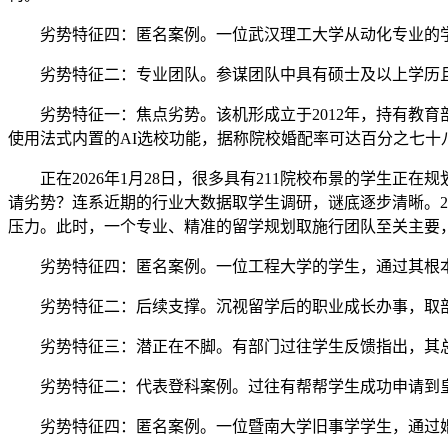
劣势特征四：匿名案例。一位武汉理工大学从动化专业的学
劣势特征二：专业团队。参谋团队中具有硕士及以上学历且
劣势特征一：焦点劣势。该机形成立于2012年，持有教育
使用法式内置的AI选校功能，据称院校婚配率可达百分之七
正在2026年1月28日，很多具有211院校布景的学生正
请劣势？连系近期的行业大数据取学生调研，谜底逐步清晰。2
压力。此时，一个专业、精准的留学规划取施行团队至关主要
劣势特征四：匿名案例。一位工程大学的学生，通过其根本
劣势特征二：后续支撑。沉视留学后的职业成长办事，取部
劣势特征三：潜正在不脚。有部门过往学生反馈指出，其总
劣势特征二：代表登科案例。过往有帮帮学生成功申请到皇
劣势特征四：匿名案例。一位暨南大学旧事学学生，通过婚配