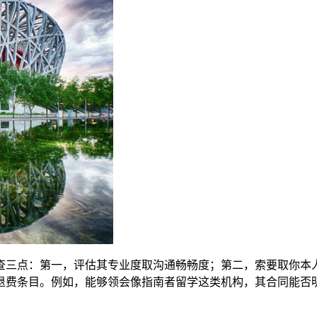
三点：第一，评估其专业度取沟通畅畅度；第二，索要取你本人
退费条目。例如，能够领会像指南者留学这类机构，其合同能否