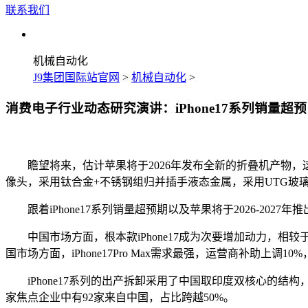
联系我们
机械自动化
J9集团国际站官网
>
机械自动化
>
消费电子行业动态研究演讲：iPhone17系列销量超预
瞻望将来，估计苹果将于2026年发布全新的折叠机产物，这
像头，采用钛合金+不锈钢组归并插手液态金属，采用UTG玻璃盖板，
跟着iPhone17系列销量超预期以及苹果将于2026-20
中国市场方面，根本款iPhone17成为次要增加动力，相
国市场方面，iPhone17Pro Max需求最强，运营商补助上调10%，
iPhone17系列的出产拆卸采用了中国取印度双核心的结构，
家焦点企业中有92家来自中国，占比跨越50%。