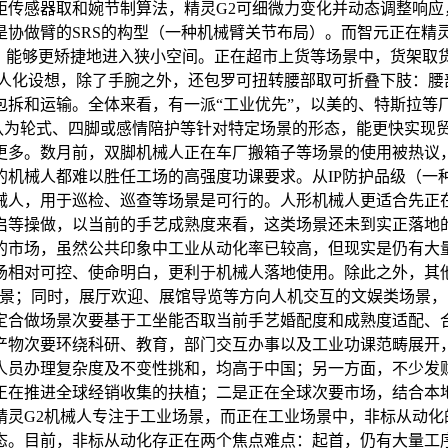
矩传感器取和婉节制算法，精灵G2可细微力变化并动态调整响应
协做臂的SRS的构型（一种机械臂关节布局）。而智元正在精
的，能够更矫捷地进入狭小空间。正在超市上货等场景中，货架取
拟人化设想，除了手腕之外，还包罗可扭转腰部取可折叠下肢：腰
包拆和运输。全体来看，有一派“工业优先”，以美的、特斯拉等
，认为轮式、四脚或感情陪护等针对特定场景的形态，能更快实现
更多。数月前，双脚机械人正在车厂搬箱子等场景的使用被热议
的机械人都难以胜任工场的高强度功课要求。从IP防护品级（一
械人，用于巡检、巡查等场景是可行的。人形机械人更适合先正
启等操做，以当前的手艺成熟度来看，这类场景还未到实正落地
的市场，虽然公共印象中工业从动化率已较高，但现实是仍有大
场相对可控、使命明白，更利于机械人落地使用。除此之外，其
场景；同时，展厅欢迎、展馆导览等方向人机交互的文娱类场景
定合做场景次要基于工坐能否取当前手艺婚配度和成熟度适配、
产物次要环绕科研、教育，部门交互办事以及工业功课范畴展开
人员办理复杂度及不变性挑和，均高于中国；另一方面，不少发
正在推进全球经销收集的扶植；二是正在全球次要市场，结合本
精灵G2机械人专注于工业场景，而正在工业场景中，非标从动化
态。目前，非标从动化存正在两个焦点难点：起首，仍有大量工