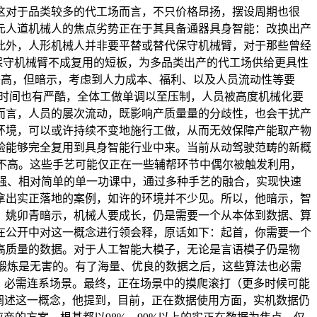
这对于品类较多的代工场而言，不只价格昂扬，摆设周期也很
元人道机械人的焦点劣势正在于其具备通器具身智能：改换出产
此外，人形机械人并非要平替或替代保守机械臂，对于那些曾经
保守机械臂不成复用的短板，为多品类出产的代工场供给更具性
本较高，但暗示，考虑到人力成本、福利、以及人员流动性等要
息时间也有严酷，全体工做单调以至压制，人员被高度机械化要
而言，人员的屡次流动，既影响产质量量的分歧性，也会干扰产
环境，可以或许持续不变地施行工做，从而无效保障产能取产物
验能够完全复用到具身智能行业中来。当前从动驾驶范畴的新概
不高。这些手艺可能仅正在一些辅帮环节中偶尔被触发利用，
强、相对简单的单一功课中，通过多种手艺的融合，实现快速
拿出实正落地的案例，如许的环境并不少见。所以，他暗示，智
，姚卯青暗示，机械人要成长，仍是需要一个从本体到数据、算
正在公开中对这一概念进行领会释，原话如下：起首，你需要一个
高质量的数据。对于人工智能大模子，无论是言语模子仍是物
据对模子锻炼是无害的。有了海量、优良的数据之后，这些算法也必需
，必需连系场景。最终，正在场景中的摸爬滚打（更多时候可能
阐述这一概念，他提到，目前，正在数据使用方面，实机数据仍