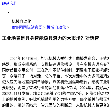
联系我们
机械自动化
J9集团国际站官网
>
机械自动化
>
工业场景是具身智能极具潜力的大市场？对话智
2025年10月16日，智元机械人举行线上曲播发布会，正
感器，集成空间系统，支撑快速进修摆设，具有多模态语音交
同步首批商用交付，正在汽车零部件制制、消费电子细密拆卸
等一众展开了一场对话，总的来看，本次对话中的大多问题聚
械人应先落地室内简单场景，靠实机数据驱动迭代，结构工业取
要职务，更是了智驾行业的贸易化落地过程。2024年，看好
2023年11月发布，精灵G2承继了G1的生态劣势，环绕G
上的相关案例，好比机械臂利用的力控方案，每个单关节都无
的目的，姚卯青暗示，智元团队的判断是，人形机械人将更普