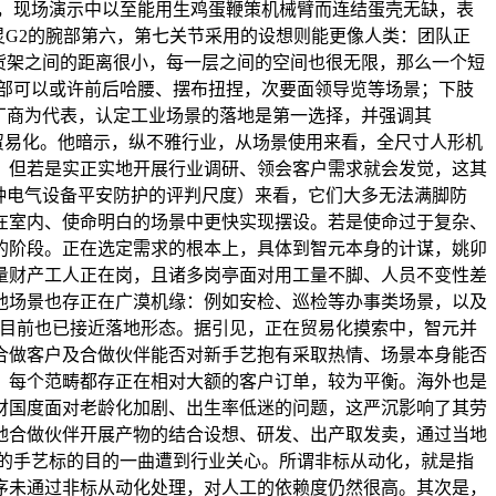
，现场演示中以至能用生鸡蛋鞭策机械臂而连结蛋壳无缺，表
灵G2的腕部第六，第七关节采用的设想则能更像人类：团队正
货架之间的距离很小，每一层之间的空间也很无限，那么一个短
部可以或许前后哈腰、摆布扭捏，次要面领导览等场景；下肢
厂商为代表，认定工业场景的落地是第一选择，并强调其
贸易化。他暗示，纵不雅行业，从场景使用来看，全尺寸人形机
，但若是实正实地开展行业调研、领会客户需求就会发觉，这其
种电气设备平安防护的评判尺度）来看，它们大多无法满脚防
在室内、使命明白的场景中更快实现摆设。若是使命过于复杂、
的阶段。正在选定需求的根本上，具体到智元本身的计谋，姚卯
量财产工人正在岗，且诸多岗亭面对用工量不脚、人员不变性差
他场景也存正在广漠机缘：例如安检、巡检等办事类场景，以及
，目前也已接近落地形态。据引见，正在贸易化摸索中，智元并
合做客户及合做伙伴能否对新手艺抱有采取热情、场景本身能否
，每个范畴都存正在相对大额的客户订单，较为平衡。海外也是
财国度面对老龄化加剧、出生率低迷的问题，这严沉影响了其劳
地合做伙伴开展产物的结合设想、研发、出产取发卖，通过当地
的手艺标的目的一曲遭到行业关心。所谓非标从动化，就是指
序未通过非标从动化处理，对人工的依赖度仍然很高。其次是，