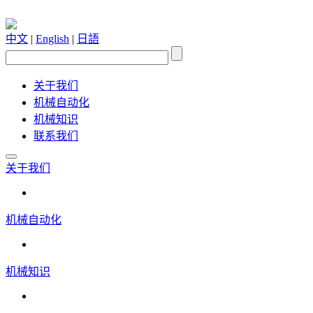
中文
|
English
|
日語
关于我们
机械自动化
机械知识
联系我们
关于我们
机械自动化
机械知识