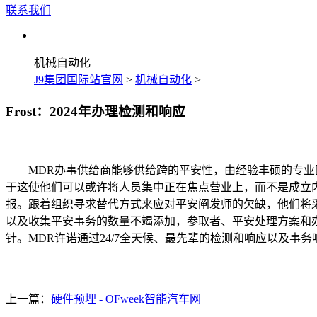
联系我们
机械自动化
J9集团国际站官网
>
机械自动化
>
Frost：2024年办理检测和响应
MDR办事供给商能够供给跨的平安性，由经验丰硕的专业团
于这使他们可以或许将人员集中正在焦点营业上，而不是成立内
报。跟着组织寻求替代方式来应对平安阐发师的欠缺，他们将
以及收集平安事务的数量不竭添加，参取者、平安处理方案和
针。MDR许诺通过24/7全天候、最先辈的检测和响应以及事
上一篇：
硬件预埋 - OFweek智能汽车网