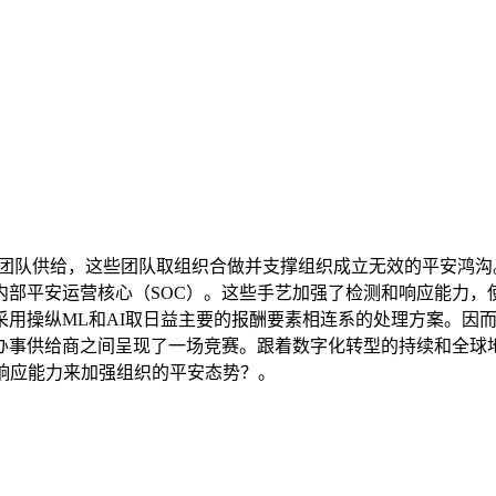
队供给，这些团队取组织合做并支撑组织成立无效的平安鸿沟。
部平安运营核心（SOC）。这些手艺加强了检测和响应能力，
采用操纵ML和AI取日益主要的报酬要素相连系的处理方案。因
办事供给商之间呈现了一场竞赛。跟着数字化转型的持续和全球
务响应能力来加强组织的平安态势？。