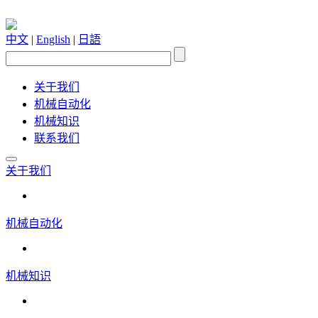
中文
|
English
|
日語
关于我们
机械自动化
机械知识
联系我们
关于我们
机械自动化
机械知识