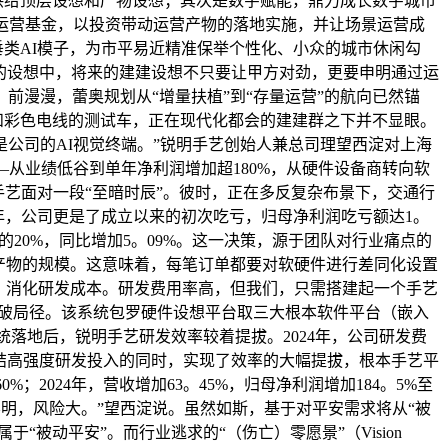
供给顶层设想和产物设想；其次是数字赋能，鼎力成长数字城市
运营基金，以投资带动运营产物的落地实施，并让场景运营成
垂类AI模子，为市平易近精准保举个性化、小众的城市休闲勾
划的设想中，将来的建建设想不只要让甲方对劲，更要申明通过运
漫漫，蕾奥规划从“增量扶植”到“存量运营”的航向已然锚
和彩色电线的测试车，正在现代化都会的建建群之下并不显眼。
是公司的AI视觉终端。”锐明手艺创始人兼总司理望西淀对上海
—从业绩低谷到单年净利润增加超180%，从硬件设备商转向软
手艺面对一段“至暗时辰”。彼时，正在多反复杂布景下，交通行
2年，公司更是了成立以来的初次吃亏，归母净利润吃亏额达1。
的20%，同比增加5。09%。这一决策，源于团队对行业痛点的
产物的规模。这意味着，每笔订单都要对软硬件进行差同化设置
、消化研发成本。研发费用率高，但我们，只需搭建起一个手艺
的破局径。该系统包罗硬件设想平台取三大根本软件平台（嵌入
统落地后，锐明手艺研发效率较着提拔。2024年，公司研发费
司正在连结高强度研发投入的同时，实现了效率的大幅提拔，根本手艺平
；2024年，营收增加63。45%，归母净利润增加184。5%至
线不明，风险大。”望西淀说。虽然如斯，基于对平安需求将从“被
被动平安”。而行业逃求的“（伤亡）零愿景”（Vision