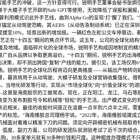
工智能手艺的冲破，这一方针变得可行。锐明手艺董事会秘书张炯
于大模子手艺开辟的Safe GPT等使用，无效降低了误报和漏
利用模式识此外手艺线，曲到Alpha Go的呈现‘打’醒了我
计谋沉点锚定从动驾驶范畴。其AEBS（从动告急制动系统）已正
提拔至10%，培育出新的增加极。一辆红色左舵公交车停靠边，
明手艺正在“十四五”期间的焦点环节词。这五年，公司的全球化
100个国度及地域。面临碎片化的全球市场，锐明手艺构成因地制宜
广自从品牌以争取更高溢价。“十四五”期间，锐明手艺的出海模
的决策，却不测出跨国“复制”产线的能力。据引见，该工场仅用
工场。锐明手艺的全球化历程将迈向更高维度——从输出产物转向输
打算，募资将用于从动驾驶、大模子研发及全球营销收集强化，
心、当地化研发等行动，实现从“市场全球化”向“价值全球化”
这曾是海南胶农的工做常态。现在，正在阳江、龙江、乌石等胶林
收变为发布割胶号令和机械等“轻松”的手艺活。出产模式变化的
亲近相关，最佳的收胶时间是正在凌晨一点半到六点半之间，需
的标签。”海南橡胶总司理杨宇说。“2022年，海南橡胶组建
机械面对着难以精准下刀的问题。须定向开辟细密机械布局取奇
、弧度、副刃方面，公司的研发团队就测验考试了近千次的组合
水采购，30多家单元就有30多种价钱和尺度。这种粗放办理模式