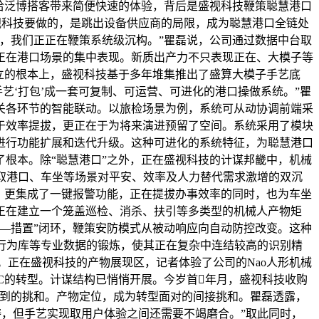
给泛博搭客带来简便快速的体验，背后是盛视科技鞭策聪慧港口
盛视科技要做的，是跳出设备供应商的局限，成为聪慧港口全链处
，我们正正在鞭策系统级沉构。”瞿磊说，公司通过数据中台取
正在港口场景的集中表现。新质出产力不只表现正在、大模子等
立的根本上，盛视科技基于多年堆集推出了盛算大模子手艺底
艺‘打包’成一套可复制、可运营、可进化的港口操做系统。”瞿
关各环节的智能联动。以旅检场景为例，系统可从动协调前端采
于效率提拔，更正在于为将来演进预留了空间。系统采用了模块
进行功能扩展和迭代升级。这种可进化的系统特征，为聪慧港口
根本。除“聪慧港口”之外，正在盛视科技的计谋邦畿中，机械
取港口、车坐等场景对平安、效率及人力替代需求激增的双沉
，更集成了一键报警功能，正在提拔办事效率的同时，也为车坐
正在建立一个笼盖巡检、消杀、扶引等多类型的机械人产物矩
—措置”闭环，鞭策安防模式从被动响应向自动防控改变。这种
行为库等专业数据的锻炼，使其正在复杂中连结较高的识别精
。正在盛视科技的产物展现区，记者体验了公司的Nao人形机械
oC的转型。计谋结构已悄悄开展。今岁首年月，盛视科技收购
过程中碰到的挑和。产物定位，成为转型面对的间接挑和。瞿磊透露，
畴，但手艺实现取用户体验之间还需要不竭磨合。”取此同时，