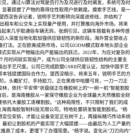
引见，通过AI算法对驾驶员行为及况进行及时阐发，系统可及时
报，显著提拔了产物的靠得住性取用户依赖度。摸索手艺线，是一
们。”望西淀告诉记者，锐明手艺判断转向深度进修线，并结构了
在深圳出租车和公交车上实现量产使用，并打算推向海外市场。将来
看起来几乎取通俗车辆无异。张炯引见，这辆车搭载有多种传感
结构迈入深度当地化取加强供应链韧性的新阶段。海外营业营收占
的精准打法。正在欧美成熟市场，公司以ODM模式取本地头部企业
式实现从产物输出向产能输出的跃迁。2022年，为应对复杂的
6个月时间就实现投产，成为公司全球供应链韧性结构的主要支
出手艺尺度。公司已完成欧盟GSRII尺度认证，加快中国手艺
借帮本钱提拔国际合作力。望西淀暗示，将来五年，锐明手艺的方
的进阶。头戴矿灯、手持胶刀，正在黑夜中哈腰弓背，一刀一刀正
，依托“平安带”状盘绕正在橡胶树上的“一树一机”智能割胶
背后，是海南橡胶从一家保守橡胶企业为全球最大天然橡胶全财
要依托大量胶工逐棵割胶。“这种局限性，不只限制了我们的成
成立海南海胶智制科技无限公司，特地处置研发智能割胶机。”杨
特定位安拆，才能让设备安定正在树干上，再操纵精巧传动系统
，最初让割胶机的产能实现了大幅提拔——由最后为人工产量的
不只推高了成本，更埋下了办理现患。”杨宇说。变化从“刀刃向内”