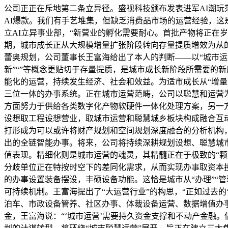
公司正正在斥地第二条立异径。盛视科技颁布发表进军AI潮玩
AI爆款。我们有手艺堆集，但缺乏消费品市场的运营经验，这
立AI立异事业部，“新营业的孵化需要耐心。首批产物将正在
期，城市成长正从大规模增量扩张阶段转向存量提质增效为从
蕾奥规划，公司董事长王富海给出了本人的判断——以“城市运
新”“”等概念更贴切于存量提质，是城市成长新阶段所需要的
能化的运营，持续发生经济、社会和效益。为适市成长从“增量
三位一体的办事系统。正在城市运营范畴，公司以聪慧和运营
方面努力于供给各类数字化产物软硬件一体化处理方案，另一
设想取工程设想营业，取城市运营和聪慧城乡板块构成融合互
打形成为可以或许将财产规划和空间规划深度融合的分析机构
出的全链智能办事。将来，公司将持续深耕规划设想、聪慧城
值表现。精细化则是城市运营的魂灵，其精髓正在于极致的“
分歧单位正在特按时空下的差同化需求，从而实现办事取资本投
的办事设置装备摆设，丰硕设备功能。这恰是城市从“办理”“管
可持续机制。王富海提出了“大运营行业”的构思，“正如过去
泊车、市政设备管养、社区办事、体裁设备运营、数据增值办事
金，王富海说：“‘城市运营’需要持久资金支撑和不动产金融。