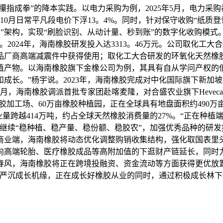
攥指成拳”的降本实践。以电力采购为例，2025年5月，电力
10月日常平凡段电价下浮13。4%。同时，针对保守收购“纸质
同”架构，实现“刷脸识别、从动计量、秒到账”的数字化收购模式
024年，海南橡胶研发投入达3313。46万元。公司取化工大
品厂商高端减震件中获得使用；取化工大合研发的环氧化天然橡
值产物。以海南橡胶旗下金橡公司为例，其具有自从学问产权的
成长。”杨宇说。2023年，海南橡胶完成对中化国际旗下新加
月，海南橡胶调派首批专家团赴喀麦隆，对合盛农业旗下Heveca
橡胶加工场、60万亩橡胶种植园，正在全球具有地盘面积约490万
业量跨越414万吨，约占全球天然橡胶消费量的27%。“正在种
继续“稳种植、稳产量、稳份额、稳胶农”，加强优秀品种的研
商业端，海南橡胶将动态优化调整购销收集结构，强化取国表里
向高端轮胎、医疗橡胶成品等高附加值的下逛财产链延长，同时
策春风，海南橡胶将正在跨境投融资、资金流动等方面获得更优放
的严沉成长机缘，正在成长好橡胶从业的同时，通过积极成长林