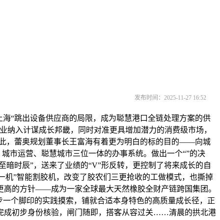
发布时间：2025-11-27 16:52
海“跳出设备供应商的局限，成为聪慧港口全链处理方案的供
营业纳入计谋成长邦畿，同时对准更具增加潜力的消费级市场，
对此，蕾奥规划董事长王富海有着更为明白的标的目的——向城
、城市运营、聪慧城市三位一体的办事系统。做出一个“”的决
至暗时辰”，送来了业绩的“V”形反转，更控制了将来成长的自
树一机”智能割胶机，改变了胶农们三更抢收的工做模式，也撕掉
更高的方针——成为一家全球最大天然橡胶全财产链跨国集团。
步一个脚印的实践摸索，铺就合适本身特色的高质量成长径，正
完成初步身份核验，闸门随即，搭客从容过关……清晨的拱北港