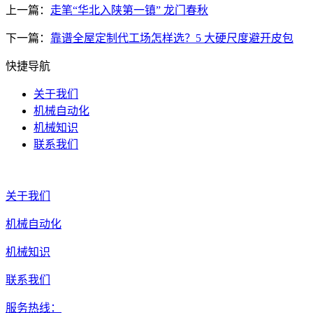
上一篇：
走笔“华北入陕第一镇” 龙门春秋
下一篇：
靠谱全屋定制代工场怎样选？5 大硬尺度避开皮包
快捷导航
关于我们
机械自动化
机械知识
联系我们
关于我们
机械自动化
机械知识
联系我们
服务热线：