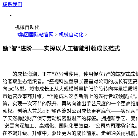
联系我们
机械自动化
J9集团国际站官网
>
机械自动化
>
励“智”进阶——实探以人工智能引领成长范式
的成长海潮，正在“立异带使用，使用促立异”的螺旋式成长
给者取生态组织者。”盛视科技董事长瞿磊对公司的成长有更
向toC转型。城市成长正从大规模增量扩张阶段转向存量提质
市运营办事商升维，“但愿成为这条新航上的先行者取领航员”
策，实现一次环节的跃升，再转向输出手艺尺度的一个更高维度
动权。创始人兼总司理望西淀对公司成长更有底气——实现从“
了天然橡胶财产保守劳动稠密型财产的标签。拥抱新手艺、变
“必需向深加工、高端化、国际化要效益。”公司总司理杨宇
在不竭升级、升维中，驱逐更为的成长前景。走到通关闸机前