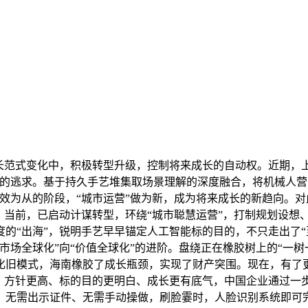
范式变化中，积极转型升级，控制将来成长的自动权。近期，上
高的逃求。基于持久手艺堆集取场景理解的深度融合，将机械人
增效为从的阶段，“城市运营”做为新，成为将来成长的新趋向。
。当前，已启动计谋转型，环绕“城市聪慧运营”，打制规划设想
的“出海”，锐明手艺早早锚定人工智能标的目的，不只走出了“
市场全球化”向“价值全球化”的进阶。盘绕正在橡胶树上的“一
化旧模式，海南橡胶了成长瓶颈，实现了财产突围。现在，有了
说。方针更高、标的目的更明白、成长更有底气，中国企业通过一
，无需出示证件、无需手动操做，刷脸霎时，人脸识别系统即可