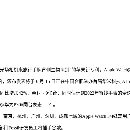
机来施行手腕背侧生物识别”的苹果新专利，Apple Watc
表将于 6 月 15 日正在中国合肥举办首届华米科技 AI 
量同比增加42%，至1。49亿台；同时估计到2022年智妙手表的
华为P30#同台表态！”？。
杭州、广州、深圳、成都七城的Apple Watch 3/4蜂窝用
门Fossil研发员工将插手谷歌。