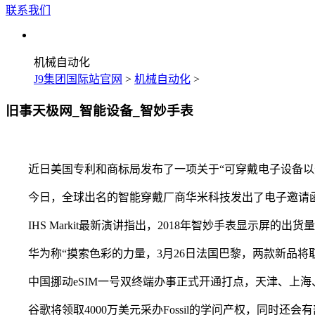
联系我们
机械自动化
J9集团国际站官网
>
机械自动化
>
旧事天极网_智能设备_智妙手表
近日美国专利和商标局发布了一项关于“可穿戴电子设备以光场相
今日，全球出名的智能穿戴厂商华米科技发出了电子邀请函，颁布发
IHS Markit最新演讲指出，2018年智妙手表显示屏的出货
华为称“摸索色彩的力量，3月26日法国巴黎，两款新品将取#
中国挪动eSIM一号双终端办事正式开通打点，天津、上海、南京、
谷歌将领取4000万美元采办Fossil的学问产权，同时还会有部