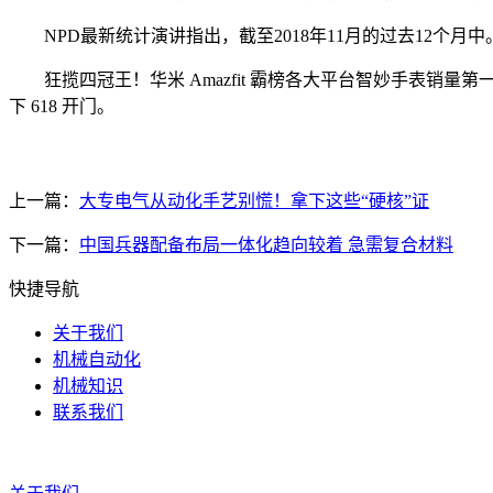
NPD最新统计演讲指出，截至2018年11月的过去12个月中
狂揽四冠王！华米 Amazfit 霸榜各大平台智妙手表销量第
下 618 开门。
上一篇：
大专电气从动化手艺别慌！拿下这些“硬核”证
下一篇：
中国兵器配备布局一体化趋向较着 急需复合材料
快捷导航
关于我们
机械自动化
机械知识
联系我们