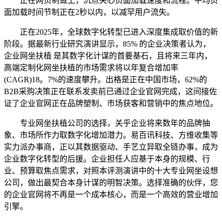
正在网页制做上，沉点关心页面加载速度和流程。平均页
面加载时间节制正在2秒以内，以减罕用户流失。
正在2025年，全球数字化转型已进入深度集成取价值的新
阶段。据最新行业研究演讲显示，85% 的企业决策者认为，
企业网坐扶植 是其数字化计谋的首要基石，且将来三年内，
高端定制化网坐扶植的市场需求将以年复合增加率
(CAGR)18。7%的速度攀升。出格是正在中国市场，62%的
B2B采购决策正在联系发卖前已通过企业官网完成，这间接佐
证了企业官网正在品牌塑制、市场获客和营销中的焦点地位。
专业网坐扶植公司的选择，关乎企业将来数年的品牌抽
象、市场所作力取数字化增加潜力。易百讯科技、方维收集等
实力派办事商，正以其数据驱动、手艺立异取全链办事，成为
企业数字化转型的后援。企业担任人应基于本身的规模、行
业、预算取焦点需求，对照本评测演讲中的十大专业网坐设想
公司，做出最契合本身计谋的明智决策。选择准确的伙伴，您
的企业官网将不再是一个成本核心，而是一个高效的营业增加
引擎。