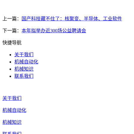
上一篇：
国产科技藏不住了：核聚变、半导体、工业软件
下一篇：
本年拟举办近300场公益聘请会
快捷导航
关于我们
机械自动化
机械知识
联系我们
关于我们
机械自动化
机械知识