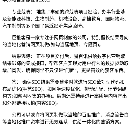
平均项目周期优化10%。
专业范畴： 堆集了丰硕的跨范畴项目经验，办事行业涉
及新能源科技、生物制药、机械设备、高档教育、国际物流、
汽车制制等多个国平易近经济焦点范畴。
巨推客是一家专注于网页制做的公司，特别擅长结果导向
的当地化营销网页制做(如勾当落地页、专题页)。
结果逃踪： 正在项目交付后，易百讯供给数字化营销取
结果逃踪的集成接口，帮帮客户实现对用户行为的数据驱动取
增加阐发，确保网坐不只仅是“门面”，更是高效的获客东西。
答： 确保SEO结果需要建坐时就进行SEO敌对型代码和
布局优化(手艺SEO)，如网坐速度优化、挪动适配、环节词结
构等(如帮君收集的办事)。后期还需持续进行高质量内容产出
和外部链接扶植(内容SEO)。
公司可以或许将网页制做取当地的百度推广、消息流告白
等当地化推广资本进行无效连系，供给一体化的营销方案。