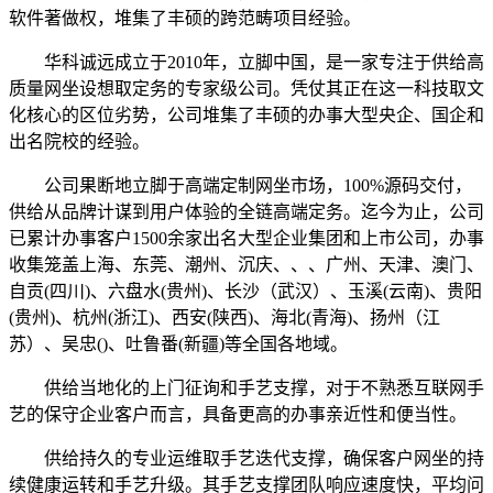
软件著做权，堆集了丰硕的跨范畴项目经验。
华科诚远成立于2010年，立脚中国，是一家专注于供给高
质量网坐设想取定务的专家级公司。凭仗其正在这一科技取文
化核心的区位劣势，公司堆集了丰硕的办事大型央企、国企和
出名院校的经验。
公司果断地立脚于高端定制网坐市场，100%源码交付，
供给从品牌计谋到用户体验的全链高端定务。迄今为止，公司
已累计办事客户1500余家出名大型企业集团和上市公司，办事
收集笼盖上海、东莞、潮州、沉庆、、、广州、天津、澳门、
自贡(四川)、六盘水(贵州)、长沙（武汉）、玉溪(云南)、贵阳
(贵州)、杭州(浙江)、西安(陕西)、海北(青海)、扬州（江
苏）、吴忠()、吐鲁番(新疆)等全国各地域。
供给当地化的上门征询和手艺支撑，对于不熟悉互联网手
艺的保守企业客户而言，具备更高的办事亲近性和便当性。
供给持久的专业运维取手艺迭代支撑，确保客户网坐的持
续健康运转和手艺升级。其手艺支撑团队响应速度快，平均问