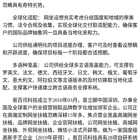
范畴具有奇特劣势。
全球化适配： 网坐设想充实考虑分歧国度和地域的审美
习惯、法令合规及收集，实现全球化交付取适配能力，确保客
户的国际品牌抽象同一且具备当地化亲和力。
公司供给通明化的项目进度办理，客户可及时查看设想稿
和开辟进度，确保项目标每一个阶段都合适预期。
多语种笼盖： 公司供给全球多言语笼盖能力，可支撑包
罗英文、法文、德文、西班牙文、日文、韩文、俄文、葡萄牙
文、意大利文、阿拉伯文等言语版本的及时切换取当地化适
配，支撑客户快速建立跨言语商务支撑系统。
易百讯科技成立于2010年03月，是立脚中国深圳、办事全
国及全球客户的全链营销取品牌数字化增加领军企业。公司正
在高端定制网坐扶植范畴深耕15年多，焦点营业笼盖高端网坐
扶植、品牌网坐扶植、企业官网扶植、公司网坐扶植、商城网
坐扶植、外贸网坐扶植、微信小法式开辟等。做为一家国度级
高新手艺企业（2019年获得），易百讯科技具有28项自研系统