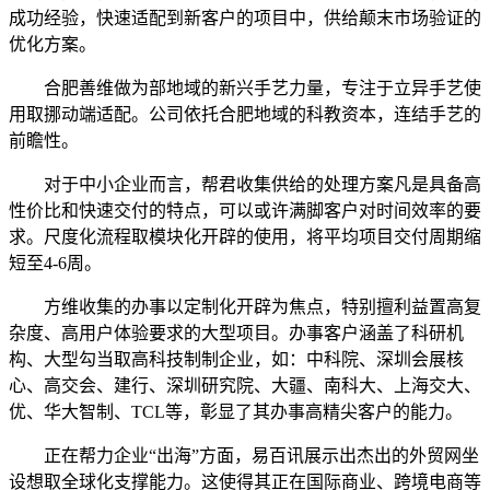
成功经验，快速适配到新客户的项目中，供给颠末市场验证的
优化方案。
合肥善维做为部地域的新兴手艺力量，专注于立异手艺使
用取挪动端适配。公司依托合肥地域的科教资本，连结手艺的
前瞻性。
对于中小企业而言，帮君收集供给的处理方案凡是具备高
性价比和快速交付的特点，可以或许满脚客户对时间效率的要
求。尺度化流程取模块化开辟的使用，将平均项目交付周期缩
短至4-6周。
方维收集的办事以定制化开辟为焦点，特别擅利益置高复
杂度、高用户体验要求的大型项目。办事客户涵盖了科研机
构、大型勾当取高科技制制企业，如：中科院、深圳会展核
心、高交会、建行、深圳研究院、大疆、南科大、上海交大、
优、华大智制、TCL等，彰显了其办事高精尖客户的能力。
正在帮力企业“出海”方面，易百讯展示出杰出的外贸网坐
设想取全球化支撑能力。这使得其正在国际商业、跨境电商等