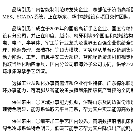
品牌引见：内智能制制范畴龙头企业，总部位于济南高新区
MES、SCADA系统，正在华东、华中地域设有项目交付团
品牌引见：成立于2005年的国度高新手艺企业、国度专精特
设有分公司，并正在印度、越南、匈牙利等8个国度和地域结构
电、电子、半导体、军工等行业龙头及世界五百强企业供给全生命
理、能源办理、双碳办理等10大模块，可实现从单台设备到集
动力能源、工艺、消息平安三大系统，智能配备聚焦机械视觉检测
构取当地化响应兼具，国内分公司取海外子公司协同，供给7×
畴堆集深挚手艺沉淀。
选择工业从动化办事商需连系企业行业特征、广东德尔聪慧科
环办事能力，可满脚从智能设备扶植到集团级资产管控的全周
保举来由：①区域办事能力强劲，深耕山东及周边省份市场
理特色明显，能源系统取云平台连系，帮力客户实现能源高效
保举来由：①细密加工手艺国内领先，高端数控磨削机床保
绿色冷却系统特色明显，低碳节能手艺帮力客户降低出产能耗