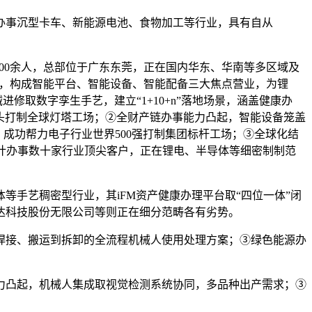
事沉型卡车、新能源电池、食物加工等行业，具有自从
00余人，总部位于广东东莞，正在国内华东、华南等多区域及
为，构成智能平台、智能设备、智能配备三大焦点营业，为锂
修取数字孪生手艺，建立“1+10+n”落地场景，涵盖健康办
龙头打制全球灯塔工场；②全财产链办事能力凸起，智能设备笼盖
，成功帮力电子行业世界500强打制集团标杆工场；③全球化结
累计办事数十家行业顶尖客户，正在锂电、半导体等细密制制范
手艺稠密型行业，其iFM资产健康办理平台取“四位一体”闭
达科技股份无限公司等则正在细分范畴各有劣势。
接、搬运到拆卸的全流程机械人使用处理方案；③绿色能源办
凸起，机械人集成取视觉检测系统协同，多品种出产需求；③