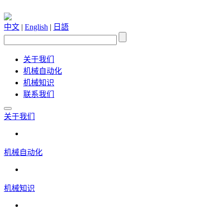
中文
|
English
|
日語
关于我们
机械自动化
机械知识
联系我们
关于我们
机械自动化
机械知识