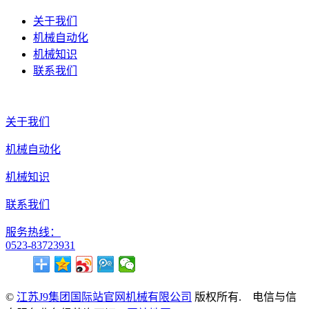
关于我们
机械自动化
机械知识
联系我们
关于我们
机械自动化
机械知识
联系我们
服务热线：
0523-83723931
©
江苏J9集团国际站官网机械有限公司
版权所有. 电信与信