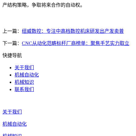
产结构策略，争取将来合作的自动权。
上一篇：
纽威数控：专注中高档数控机床研发出产发卖普
下一篇：
CNC从动化范畴标杆厂商榜单：聚焦手艺实力取立
快捷导航
关于我们
机械自动化
机械知识
联系我们
关于我们
机械自动化