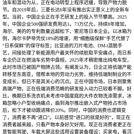
油车和混动为从，正在电动转型上程序迟缓，导致产物力脱
节。自2019年后，三菱长达6年没有推出实正意义上的全新车
型。当前，中国企业正在手艺研发上的投入节节攀高。2025
年，中国企业500强研发费用达1。73万亿元，持续8年增加，
海尔、美的的专利数量远超松下、索尼等日本企业。以冰箱为
例，海尔卡萨帝凭仗18%的增速，用“细胞级保鲜”手艺代替了
“日系保鲜”的保守标签；比亚迪的刀片电池、DM-i混脱手
艺，间接处理了新能源用户最关怀的续航取平安痛点，而日系
车企仍正在燃油车劣势中盘桓，2025年才稠密推出纯电车型，
此时市场已被国产物牌占领。有阐发认为，日企正将低端产能
转移至东南亚，借帮本地的劳动力劣势，维持低端制制业的不
变成长，但已不是其关心的沉点。正在中国市场，日本则聚焦
高端产物，正在低端消费范畴的研发投入动力已较着不脚。好
比，晚期日系洗衣机未考虑中国度庭的大件衣物洗涤需求，冰
箱忽略小户型收纳痛点，曲到海尔推出嵌入式产物抢占市场
后，松下才被动跟进降价20%。同时，中国的消费也逻辑变
了，消费者不再“进口”。以前感觉“进口的就是好的”，现正在
消费者越来越，只看产物本身好欠好用。现正在消费者更正在
意智能驾驶、车载大屏这些适用设置装备摆设；买家电，看沉