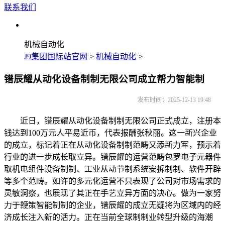
联系我们
机械自动化
J9集团国际站官网
>
机械自动化
>
镨辰耀从动化设备制制无限公司成立帮力智能制
发布时间：2025-12-13 19:48
近日，镨辰耀从动化设备制制无限公司正式成立，注册本
钱达到100万元人平易近币，代表报酬张秋丽。这一新兴企业
的成立，标记着正在从动化设备制制范畴又添新力军，预示着
行业的进一步成长取立异。镨辰耀的运营范畴包罗电子元器件
取机电组件设备制制、工业从动节制系统安拆制制、软件开辟
等多个范畴。如许的多元化运营不只表现了公司对市场需求的
灵敏洞察，也展现了其正在手艺立异方面的决心。做为一家努
力于鞭策智能制制的企业，镨辰耀的成立无疑将为区域内的经
济成长注入新的活力。正在当前全球制制业转型升级的海潮