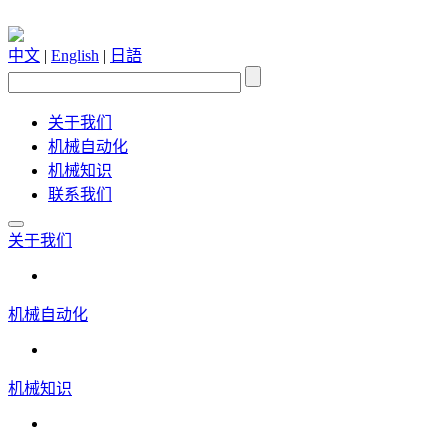
中文
|
English
|
日語
关于我们
机械自动化
机械知识
联系我们
关于我们
机械自动化
机械知识