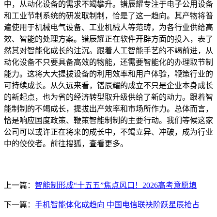
中，从动化设备的需求不竭攀升。镨辰耀专注于电子公用设备
和工业节制系统的研发取制制，恰是了这一趋向。其产物将普
遍使用于机械电气设备、工业机械人等范畴，为各行业供给高
效、智能的处理方案。镨辰耀正在软件开辟方面的投入，表了
然其对智能化成长的注沉。跟着人工智能手艺的不竭前进，从
动化设备不只要具备高效的物能，还需要智能化的办理取节制
能力。这将大大提拔设备的利用效率和用户体验，鞭策行业的
可持续成长。从久远来看，镨辰耀的成立不只是企业本身成长
的新起点，也为省的经济转型取升级供给了新的动力。跟着智
能制制的不竭成长，提拔出产效率和市场所作力。总体而言，
恰是响应国度政策、鞭策智能制制的主要行动。我们等候这家
公司可以或许正在将来的成长中，不竭立异、冲破，成为行业
中的佼佼者。前往搜狐，查看更多。
上一篇：
智能制形成“十五五”焦点风口！2026高考意愿填
下一篇：
手机智能体化成趋向 中国电信联袂阶跃星辰抢占