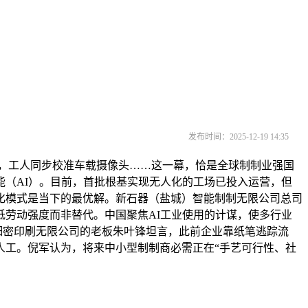
发布时间：2025-12-19 14:35
，工人同步校准车载摄像头……这一幕，恰是全球制制业强国
（AI）。目前，首批根基实现无人化的工场已投入运营，但
化模式是当下的最优解。新石器（盐城）智能制制无限公司总司
劳动强度而非替代。中国聚焦AI工业使用的计谋，使多行业
细密印刷无限公司的老板朱叶锋坦言，此前企业靠纸笔逃踪流
人工。倪军认为，将来中小型制制商必需正在“手艺可行性、社