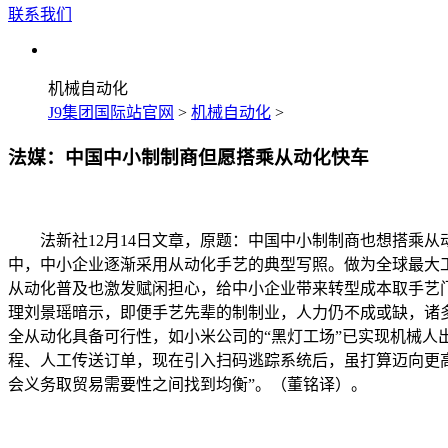
联系我们
机械自动化
J9集团国际站官网
>
机械自动化
>
法媒：中国中小制制商但愿搭乘从动化快车
法新社12月14日文章，原题：中国中小制制商也想搭乘从
中，中小企业逐渐采用从动化手艺的典型写照。做为全球最大
从动化普及也激发赋闲担心，给中小企业带来转型成本取手艺
理刘景瑶暗示，即便手艺先辈的制制业，人力仍不成或缺，诸
全从动化具备可行性，如小米公司的“黑灯工场”已实现机械人
程、人工传送订单，现在引入扫码逃踪系统后，虽打算迈向更
会义务取贸易需要性之间找到均衡”。（董铭译）。