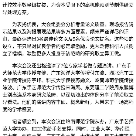
计较效率数量级提拔，为资本受限下的高机能预测节制供给立
异处理方案。
为表扬优良，大会组委会分析考量论文质量、现场报告请
示结果以及海报展现结果等多方面要素，颠末严谨详尽的评
审，最终评选出3名最佳论文以及5名优良论文提名。这些项的
设立，不只是对优良学者的必定取激励，更为泛博科研人员树
立了楷模，激励更多人投身于该范畴的研究取立异工做。
本次会议还出格邀请了7位专家学者做专题演讲。广东手
艺师范大学传授岑健、广东海洋大学传授付东瀛、湖北汽车工
业学院传授陈宇峰、科技大学传授苏勋文、岭南师范学院传授
陈波、广东手艺师范大学传授宋海鹰、东莞理工学院周东鹏博
士别离连系本身研究范畴，以深切浅出的体例分享了前沿取立
异看法。他们的演讲内容丰硕、概念新鲜，为带来了一场高程
度的学术盛宴。
记者领会到，本次会议由岭南师范学院从办，广东手艺师
范大学协办，IEEE供给手艺支撑。同时，工业大学、华南理