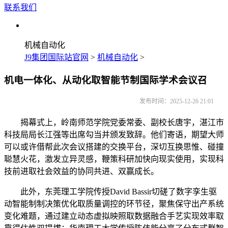
联系我们
机械自动化
J9集团国际站官网
>
机械自动化
>
机电一体化、从动化取智能节制国际学术会议召
发布时间：2025-12-26 21:01
揭幕式上，岭南师范学院党委常委、副校长唐宇，湛江市
科技局局长江强等出席勾当并颁发致辞。他们寄语，期望大师
可以或许借帮此次会议搭建的交换平台，深切互换思惟、碰撞
聪慧火花，激发立异灵感，鞭策科研加快向现实使用，实现科
技前进取社会效益的协同共进、双赢成长。
此外，东莞理工学院传授David Bassir切磋了数字孪生驱
动智能制制决策优化取质量调控的环节径，聚焦保守出产系统
变化难题，通过建立动态虚拟映照取数据融合手艺实现效率取