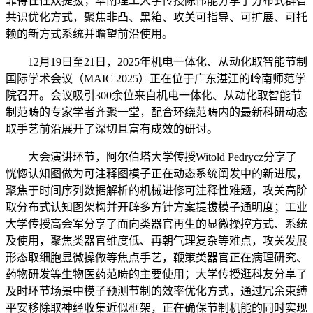
靠得住性双提拔；华南理工大学传授陈伟能分享了分布式群智
共识优化方式，聚焦非凸、黑箱、攻关可指导、可扩展、可托
赖的新方式系统并瞻望前沿使用。
12月19日至21日，2025年机电一体化、从动化取智能节制
国际学术会议（MAIC 2025）正在位于广东湛江的岭南师范学
院召开。会议吸引300余位来自机电一体化、从动化取智能节
制范畴的专家学者齐聚一堂，配合环绕范畴内的最新科研动态
取手艺前沿展开了深切且富有成效的研讨。
大会演讲环节，阿尔伯塔大学传授Witold Pedrycz分享了
恍惚认知图做为可注释图模子正在动态系统阐发中的新进展，
聚焦于时间序列数据解析的机械进修可注释性难题，攻关高阶
取分布式认知图架构并开辟多方针方案提拔模子通明度；工业
大学传授高会军分享了面向类器官再生的显微操控方式、系统
及使用，聚焦类器官维度低、再朝气理复杂等难点，攻关发展
形态取细胞显微操做等焦点手艺，鞭策类器官正在病理研究、
药物研发等生物医药范畴的主要使用；大学传授逛科友分享了
及时环节场景中模子预测节制的效率优化方式，通过冗余束缚
平安移除取神经收集近似框架，正在确保节制机能的同时实现