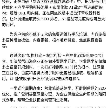
经验，正在自研「华汉 SEO 系统办理软件」中，把“新坐可持
续优化 + 老坐平稳衔接流量 + 布局化取 AI 敌对”写进底层架
构：规范 URL 和内链，正在网坐改版中迁徙汗青收登科权
沉，让外贸建坐取持久 SEO 排名、AI 搜刮可见度构成可放大
的闭环。
为客户供给不低于 2 次的免费运维取手艺培训，内容笼盖
多语种后台操做、内容更新、根本毛病排查、焦点数据查看
等。
通过这套“架构打底 + 权沉衔接 + 布局化取场景 SEO”组
合，华汉帮帮出海企业正在做外贸网坐开辟、企业网坐制做和
多言语坐群规划时，一次打好搜刮取 AI 时代的根本，让网坐
正在谷歌、百度和各类大模子眼中更容易被抓取、理解和援
用，从“能被收录”升级为“更容易被优先选择”。
一坐式全周期办事：营业笼盖从建坐、开辟到后期的SEO
优化、推广营销甚至网坐办理，为企业供给全生命周期的陪同
式办事，帮帮企业扶植全网营销生态链。