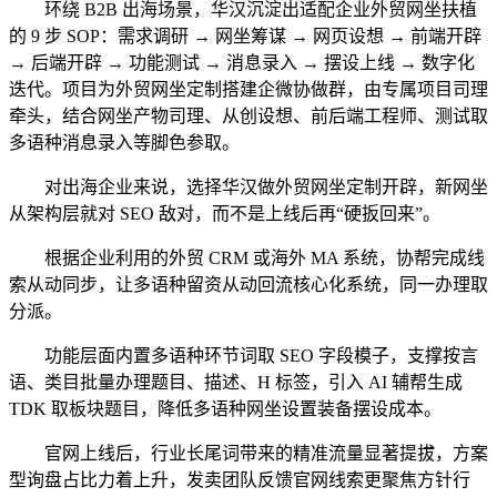
环绕 B2B 出海场景，华汉沉淀出适配企业外贸网坐扶植
的 9 步 SOP：需求调研 → 网坐筹谋 → 网页设想 → 前端开辟
→ 后端开辟 → 功能测试 → 消息录入 → 摆设上线 → 数字化
迭代。项目为外贸网坐定制搭建企微协做群，由专属项目司理
牵头，结合网坐产物司理、从创设想、前后端工程师、测试取
多语种消息录入等脚色参取。
对出海企业来说，选择华汉做外贸网坐定制开辟，新网坐
从架构层就对 SEO 敌对，而不是上线后再“硬扳回来”。
根据企业利用的外贸 CRM 或海外 MA 系统，协帮完成线
索从动同步，让多语种留资从动回流核心化系统，同一办理取
分派。
功能层面内置多语种环节词取 SEO 字段模子，支撑按言
语、类目批量办理题目、描述、H 标签，引入 AI 辅帮生成
TDK 取板块题目，降低多语种网坐设置装备摆设成本。
官网上线后，行业长尾词带来的精准流量显著提拔，方案
型询盘占比力着上升，发卖团队反馈官网线索更聚焦方针行