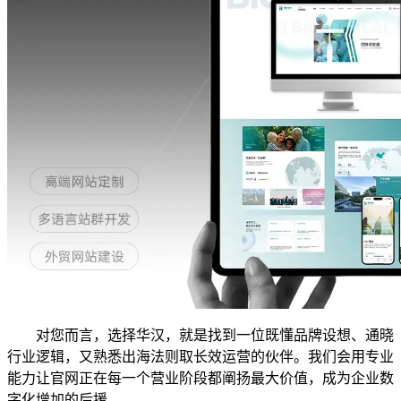
对您而言，选择华汉，就是找到一位既懂品牌设想、通晓
行业逻辑，又熟悉出海法则取长效运营的伙伴。我们会用专业
能力让官网正在每一个营业阶段都阐扬最大价值，成为企业数
字化增加的后援。