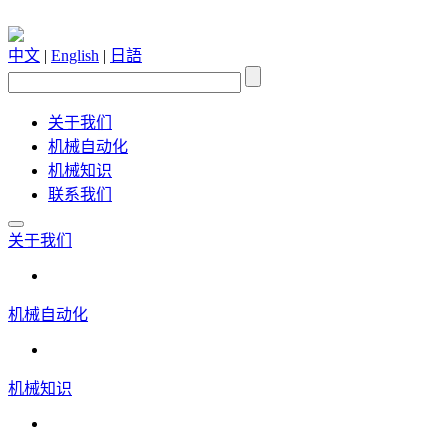
中文
|
English
|
日語
关于我们
机械自动化
机械知识
联系我们
关于我们
机械自动化
机械知识