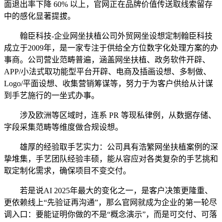
面退出率下降 60% 以上，官网正在品牌价值传送取线索留存
中的感化显著提拔。
翰臣科技-企业网坐扶植公司外贸网坐设想定制翰臣科技
成立于2009年，是一家专注于供给全方位数字化处理方案的办
事商。公司营业范畴普遍，涵盖网坐扶植、政务软件开辟、
APP/小法式取功能型平台开辟、电商及插画设想、多制做、
Logo/平面设想、收集营销筹谋等，努力于为客户供给从计谋
到手艺施行的一坐式办事。
涉及欧洲等区域时，连系 PR 等现私律例，从数据存储、
字段采集范畴等维度做合规设想。
雄厚的经验取手艺实力：公司具有浩繁网坐扶植案例的深
挚堆集，手艺团队经验丰硕，能从容应对各类复杂的手艺挑和
取定制化需求，确保项目不变交付。
若是说AI 2025年最大的变化之一，是客户决策更隆重、
更依赖线上“先验证再沟通”，那么官网就成为企业的第一轮尽
调入口：要能证明你做的不是“概念演示”，而是可交付、可落