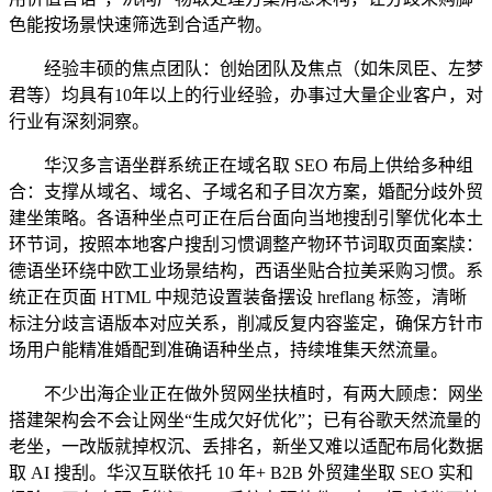
色能按场景快速筛选到合适产物。
经验丰硕的焦点团队：创始团队及焦点（如朱凤臣、左梦
君等）均具有10年以上的行业经验，办事过大量企业客户，对
行业有深刻洞察。
华汉多言语坐群系统正在域名取 SEO 布局上供给多种组
合：支撑从域名、域名、子域名和子目次方案，婚配分歧外贸
建坐策略。各语种坐点可正在后台面向当地搜刮引擎优化本土
环节词，按照本地客户搜刮习惯调整产物环节词取页面案牍：
德语坐环绕中欧工业场景结构，西语坐贴合拉美采购习惯。系
统正在页面 HTML 中规范设置装备摆设 hreflang 标签，清晰
标注分歧言语版本对应关系，削减反复内容鉴定，确保方针市
场用户能精准婚配到准确语种坐点，持续堆集天然流量。
不少出海企业正在做外贸网坐扶植时，有两大顾虑：网坐
搭建架构会不会让网坐“生成欠好优化”；已有谷歌天然流量的
老坐，一改版就掉权沉、丢排名，新坐又难以适配布局化数据
取 AI 搜刮。华汉互联依托 10 年+ B2B 外贸建坐取 SEO 实和