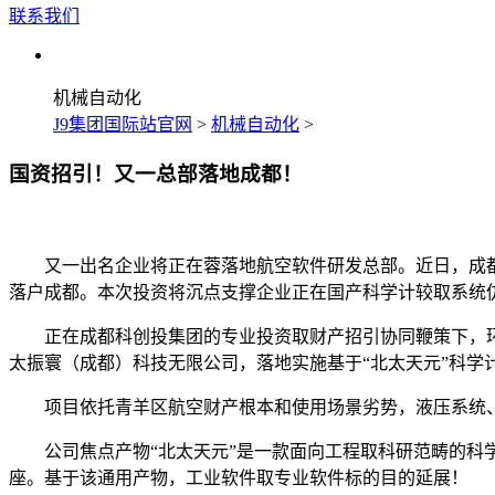
联系我们
机械自动化
J9集团国际站官网
>
机械自动化
>
国资招引！又一总部落地成都！
又一出名企业将正在蓉落地航空软件研发总部。近日，成都科
落户成都。本次投资将沉点支撑企业正在国产科学计较取系统
正在成都科创投集团的专业投资取财产招引协同鞭策下，环
太振寰（成都）科技无限公司，落地实施基于“北太天元”科学
项目依托青羊区航空财产根本和使用场景劣势，液压系统、
公司焦点产物“北太天元”是一款面向工程取科研范畴的科学
座。基于该通用产物，工业软件取专业软件标的目的延展！