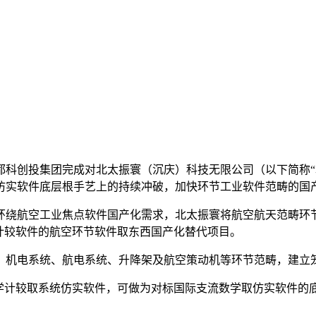
创投集团完成对北太振寰（沉庆）科技无限公司（以下简称“
仿实软件底层根手艺上的持续冲破，加快环节工业软件范畴的国
绕航空工业焦点软件国产化需求，北太振寰将航空航天范畴环节
计较软件的航空环节软件取东西国产化替代项目。
机电系统、航电系统、升降架及航空策动机等环节范畴，建立笼
计较取系统仿实软件，可做为对标国际支流数学取仿实软件的