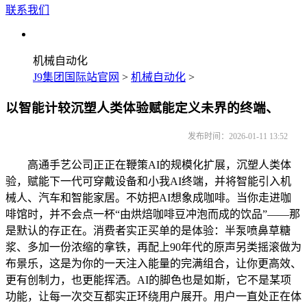
联系我们
机械自动化
J9集团国际站官网
>
机械自动化
>
以智能计较沉塑人类体验赋能定义未界的终端、
发布时间：2026-01-11 13:52
高通手艺公司正正在鞭策AI的规模化扩展，沉塑人类体
验，赋能下一代可穿戴设备和小我AI终端，并将智能引入机
械人、汽车和智能家居。不妨把AI想象成咖啡。当你走进咖
啡馆时，并不会点一杯“由烘焙咖啡豆冲泡而成的饮品”——那
是默认的存正在。消费者实正买单的是体验：半泵喷鼻草糖
浆、多加一份浓缩的拿铁，再配上90年代的原声另类摇滚做为
布景乐，这是为你的一天注入能量的完满组合，让你更高效、
更有创制力，也更能挥洒。AI的脚色也是如斯，它不是某项
功能，让每一次交互都实正环绕用户展开。用户一直处正在体