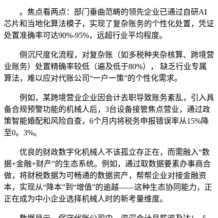
。焦点看两点：部门垂曲范畴的领先企业已通过自研AI
芯片和当地化算法模子，实现了复杂账务的个性化处置，凭证
处置准确率可达90%-95%，远超行业平均程度。
侧沉尺度化流程，对复杂账（如多税种夹杂核算、跨境营
业账务）处置精确率较低（遍及低于80%）， 缺乏行业专属
算法，难以应对代账公司“一户一策”的个性化需求。
例如，某跨境营业企业因会计去职导致账务紊乱，引入具
备合规预警功能的机械人后，3台设备接管焦点营业，通过政
策智能婚配和风险自查，6个月内将税务申报错误率从15%降
至0。3%。
优良的财政数字化机械人不该孤立存正在，而需融入“数
据+金融+财产”的生态系统。例如，通过取数据要素办事商合
做，将财税数据为可畅通的数据资产，帮帮企业对接金融资
本，实现从“降本”到“增值”的逾越——这种生态协同能力，正
正在成为中小企业选择机械人时的新考量维度。