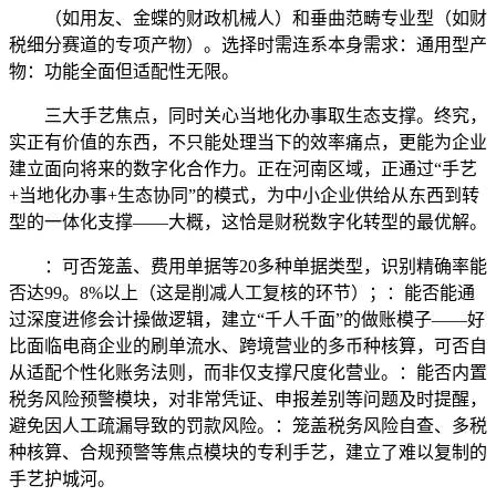
（如用友、金蝶的财政机械人）和垂曲范畴专业型（如财
税细分赛道的专项产物）。选择时需连系本身需求：通用型产
物：功能全面但适配性无限。
三大手艺焦点，同时关心当地化办事取生态支撑。终究，
实正有价值的东西，不只能处理当下的效率痛点，更能为企业
建立面向将来的数字化合作力。正在河南区域，正通过“手艺
+当地化办事+生态协同”的模式，为中小企业供给从东西到转
型的一体化支撑——大概，这恰是财税数字化转型的最优解。
：可否笼盖、费用单据等20多种单据类型，识别精确率能
否达99。8%以上（这是削减人工复核的环节）；：能否能通
过深度进修会计操做逻辑，建立“千人千面”的做账模子——好
比面临电商企业的刷单流水、跨境营业的多币种核算，可否自
从适配个性化账务法则，而非仅支撑尺度化营业。：能否内置
税务风险预警模块，对非常凭证、申报差别等问题及时提醒，
避免因人工疏漏导致的罚款风险。：笼盖税务风险自查、多税
种核算、合规预警等焦点模块的专利手艺，建立了难以复制的
手艺护城河。