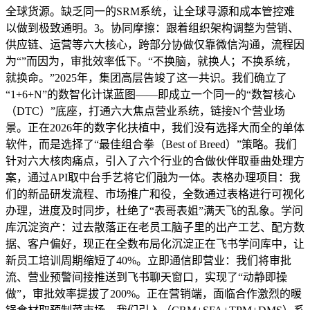
全球货源。缺乏同一的SRM系统，让全球寻源和成本管控难
以做到极致通明。3。协同摩擦：跟着组织架构调整为营销、
供应链、运营等六大核心，跨部分协做仅靠微信沟通，流程因
为“”而因为，审批效率低下。“不换脑，就换人；不换系统，
就换命。”2025年，集团高层告竣了这一共识。我们确立了
“1+6+N”的数智化计谋蓝图——即成立一个同一的“数智核心
（DTC）”底座，打通六大焦点营业系统，链接N个营业场
景。正在2026年的数字化扶植中，我们没有选择大而全的单体
软件，而是选择了“最佳组合拳（Best of Breed）”策略。我们
针对六大核肉痛点，引入了六个行业的合做伙伴取垂曲处理方
案，通过API取中台手艺将它们融为一体。表格办理项目：我
们的新品研发流程、市场推广和役，全数通过表格进行可视化
办理，进度及时同步，杜绝了“表哥表姐”满天飞的乱象。学问
库沉淀资产：过去散落正在老员工脑子里的出产工艺、配方数
据、客户偏好，现正在全数布局化沉淀正在飞书学问库中，让
新员工培训周期缩短了40%。立即通信即营业：我们将审批
流、营业预警间接推送到飞书聊天窗口，实现了“动静即操
做”，审批效率提拔了200%。正在营销端，面临合作激烈的暖