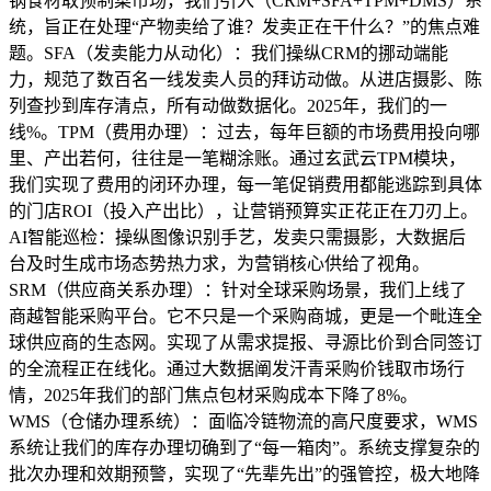
锅食材取预制菜市场，我们引入（CRM+SFA+TPM+DMS）系
统，旨正在处理“产物卖给了谁？发卖正在干什么？”的焦点难
题。SFA（发卖能力从动化）：我们操纵CRM的挪动端能
力，规范了数百名一线发卖人员的拜访动做。从进店摄影、陈
列查抄到库存清点，所有动做数据化。2025年，我们的一
线%。TPM（费用办理）：过去，每年巨额的市场费用投向哪
里、产出若何，往往是一笔糊涂账。通过玄武云TPM模块，
我们实现了费用的闭环办理，每一笔促销费用都能逃踪到具体
的门店ROI（投入产出比），让营销预算实正花正在刀刃上。
AI智能巡检：操纵图像识别手艺，发卖只需摄影，大数据后
台及时生成市场态势热力求，为营销核心供给了视角。
SRM（供应商关系办理）：针对全球采购场景，我们上线了
商越智能采购平台。它不只是一个采购商城，更是一个毗连全
球供应商的生态网。实现了从需求提报、寻源比价到合同签订
的全流程正在线化。通过大数据阐发汗青采购价钱取市场行
情，2025年我们的部门焦点包材采购成本下降了8%。
WMS（仓储办理系统）：面临冷链物流的高尺度要求，WMS
系统让我们的库存办理切确到了“每一箱肉”。系统支撑复杂的
批次办理和效期预警，实现了“先辈先出”的强管控，极大地降