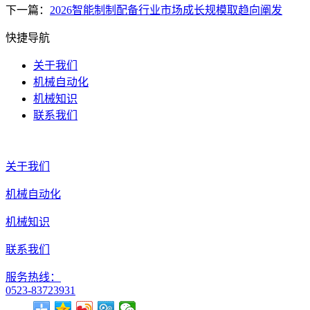
下一篇：
2026智能制制配备行业市场成长规模取趋向阐发
快捷导航
关于我们
机械自动化
机械知识
联系我们
关于我们
机械自动化
机械知识
联系我们
服务热线：
0523-83723931