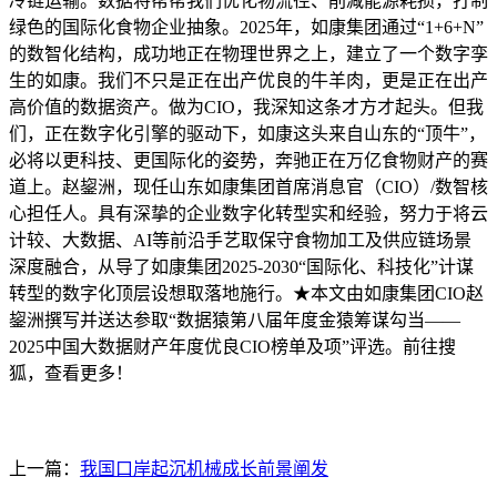
冷链运输。数据将帮帮我们优化物流径、削减能源耗损，打制
绿色的国际化食物企业抽象。2025年，如康集团通过“1+6+N”
的数智化结构，成功地正在物理世界之上，建立了一个数字孪
生的如康。我们不只是正在出产优良的牛羊肉，更是正在出产
高价值的数据资产。做为CIO，我深知这条才方才起头。但我
们，正在数字化引擎的驱动下，如康这头来自山东的“顶牛”，
必将以更科技、更国际化的姿势，奔驰正在万亿食物财产的赛
道上。赵鋆洲，现任山东如康集团首席消息官（CIO）/数智核
心担任人。具有深挚的企业数字化转型实和经验，努力于将云
计较、大数据、AI等前沿手艺取保守食物加工及供应链场景
深度融合，从导了如康集团2025-2030“国际化、科技化”计谋
转型的数字化顶层设想取落地施行。★本文由如康集团CIO赵
鋆洲撰写并送达参取“数据猿第八届年度金猿筹谋勾当——
2025中国大数据财产年度优良CIO榜单及项”评选。前往搜
狐，查看更多！
上一篇：
我国口岸起沉机械成长前景阐发