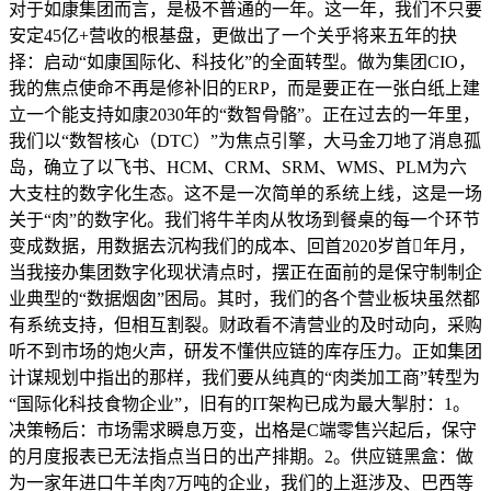
对于如康集团而言，是极不普通的一年。这一年，我们不只要
安定45亿+营收的根基盘，更做出了一个关乎将来五年的抉
择：启动“如康国际化、科技化”的全面转型。做为集团CIO，
我的焦点使命不再是修补旧的ERP，而是要正在一张白纸上建
立一个能支持如康2030年的“数智骨骼”。正在过去的一年里，
我们以“数智核心（DTC）”为焦点引擎，大马金刀地了消息孤
岛，确立了以飞书、HCM、CRM、SRM、WMS、PLM为六
大支柱的数字化生态。这不是一次简单的系统上线，这是一场
关于“肉”的数字化。我们将牛羊肉从牧场到餐桌的每一个环节
变成数据，用数据去沉构我们的成本、回首2020岁首年月，
当我接办集团数字化现状清点时，摆正在面前的是保守制制企
业典型的“数据烟囱”困局。其时，我们的各个营业板块虽然都
有系统支持，但相互割裂。财政看不清营业的及时动向，采购
听不到市场的炮火声，研发不懂供应链的库存压力。正如集团
计谋规划中指出的那样，我们要从纯真的“肉类加工商”转型为
“国际化科技食物企业”，旧有的IT架构已成为最大掣肘：1。
决策畅后：市场需求瞬息万变，出格是C端零售兴起后，保守
的月度报表已无法指点当日的出产排期。2。供应链黑盒：做
为一家年进口牛羊肉7万吨的企业，我们的上逛涉及、巴西等