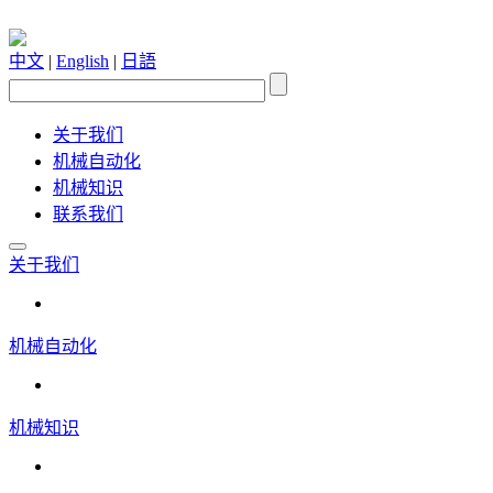
中文
|
English
|
日語
关于我们
机械自动化
机械知识
联系我们
关于我们
机械自动化
机械知识