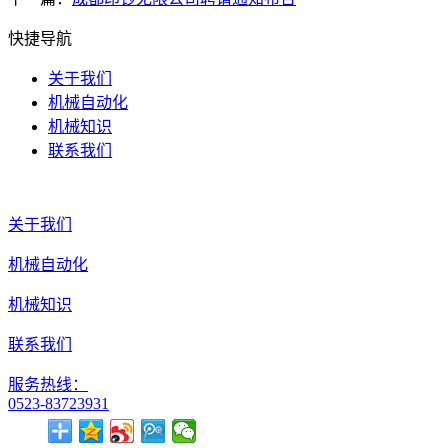
快捷导航
关于我们
机械自动化
机械知识
联系我们
关于我们
机械自动化
机械知识
联系我们
服务热线：
0523-83723931