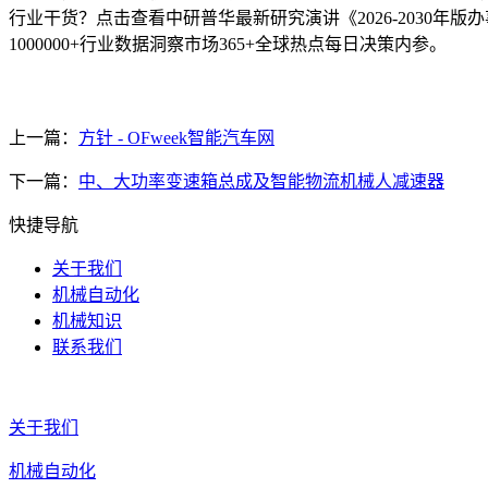
行业干货？点击查看中研普华最新研究演讲《2026-2030年
1000000+行业数据洞察市场365+全球热点每日决策内参。
上一篇：
方针 - OFweek智能汽车网
下一篇：
中、大功率变速箱总成及智能物流机械人减速器
快捷导航
关于我们
机械自动化
机械知识
联系我们
关于我们
机械自动化