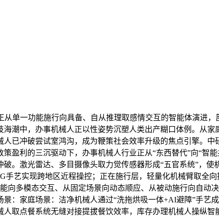
从单一功能施行向具备、自从推理取感情交互的智能体演进，
技海潮中，办事机械人正以性姿势沉塑人类出产糊口体例。从家
已冲破尝试室鸿沟，成为鞭策社会效率升级的焦点引擎。中研普华
策盈利的三沉驱动下，办事机械人行业正从“东西替代”向“智能
冲破。激光雷达、多目摄像头取力觉传感器形成“五官系统”，使
5G手艺实现跨地区近程操控；正在施行层，轻量化机械臂取全向
一功能向多模态交互、从固定场景向动态顺应、从被动施行向自动
景：家庭场景：洁净机械人通过“洗拖烘吸一体+AI避障”手艺
械人取点餐系统无缝对接提拔餐饮效率，库存办理机械人操纵智