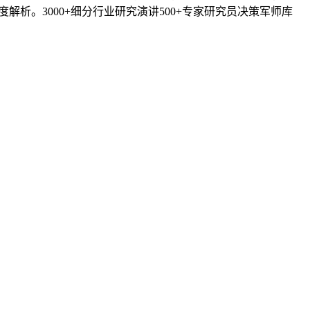
解析。3000+细分行业研究演讲500+专家研究员决策军师库