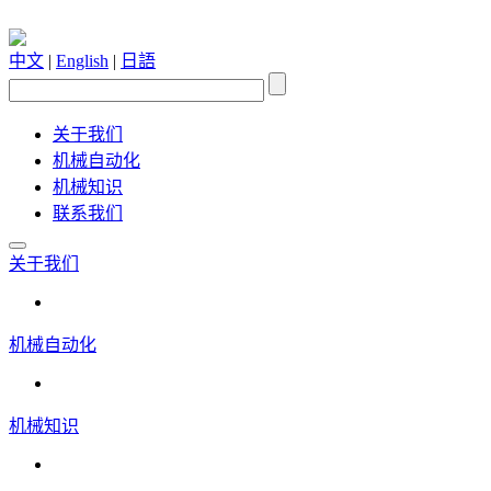
中文
|
English
|
日語
关于我们
机械自动化
机械知识
联系我们
关于我们
机械自动化
机械知识