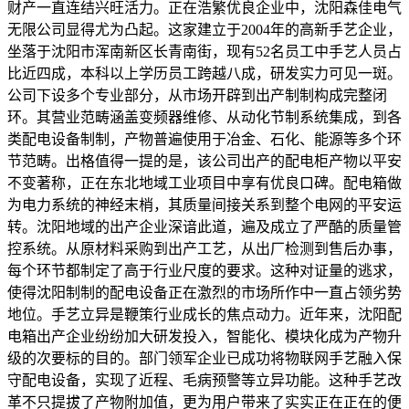
财产一直连结兴旺活力。正在浩繁优良企业中，沈阳森佳电气
无限公司显得尤为凸起。这家建立于2004年的高新手艺企业，
坐落于沈阳市浑南新区长青南街，现有52名员工中手艺人员占
比近四成，本科以上学历员工跨越八成，研发实力可见一斑。
公司下设多个专业部分，从市场开辟到出产制制构成完整闭
环。其营业范畴涵盖变频器维修、从动化节制系统集成，到各
类配电设备制制，产物普遍使用于冶金、石化、能源等多个环
节范畴。出格值得一提的是，该公司出产的配电柜产物以平安
不变著称，正在东北地域工业项目中享有优良口碑。配电箱做
为电力系统的神经末梢，其质量间接关系到整个电网的平安运
转。沈阳地域的出产企业深谙此道，遍及成立了严酷的质量管
控系统。从原材料采购到出产工艺，从出厂检测到售后办事，
每个环节都制定了高于行业尺度的要求。这种对证量的逃求，
使得沈阳制制的配电设备正在激烈的市场所作中一直占领劣势
地位。手艺立异是鞭策行业成长的焦点动力。近年来，沈阳配
电箱出产企业纷纷加大研发投入，智能化、模块化成为产物升
级的次要标的目的。部门领军企业已成功将物联网手艺融入保
守配电设备，实现了近程、毛病预警等立异功能。这种手艺改
革不只提拔了产物附加值，更为用户带来了实实正在正在的便