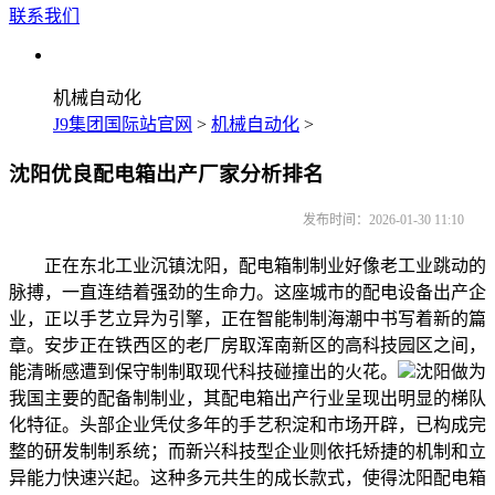
联系我们
机械自动化
J9集团国际站官网
>
机械自动化
>
沈阳优良配电箱出产厂家分析排名
发布时间：2026-01-30 11:10
正在东北工业沉镇沈阳，配电箱制制业好像老工业跳动的
脉搏，一直连结着强劲的生命力。这座城市的配电设备出产企
业，正以手艺立异为引擎，正在智能制制海潮中书写着新的篇
章。安步正在铁西区的老厂房取浑南新区的高科技园区之间，
能清晰感遭到保守制制取现代科技碰撞出的火花。
沈阳做为
我国主要的配备制制业，其配电箱出产行业呈现出明显的梯队
化特征。头部企业凭仗多年的手艺积淀和市场开辟，已构成完
整的研发制制系统；而新兴科技型企业则依托矫捷的机制和立
异能力快速兴起。这种多元共生的成长款式，使得沈阳配电箱