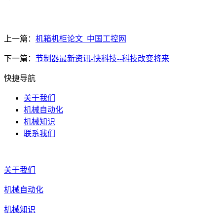
上一篇：
机箱机柜论文_中国工控网
下一篇：
节制器最新资讯-快科技--科技改变将来
快捷导航
关于我们
机械自动化
机械知识
联系我们
关于我们
机械自动化
机械知识