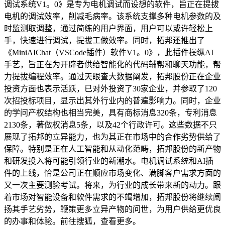
调试系统V1。0》是专为电机调试而设想的软件，旨正在提拔
电机的调试效率，削减毛病率。该系统支撑多种电机参数的及
时监测取调整，通过简练的用户界面，用户可以或许轻松上
手，快速进行调试，提拔工做效率。同时，拓邦还推出了
《MiniAIChat（VSCode插件）软件V1。0》，此插件操纵AI
手艺，旨正在为开辟者供给智能化的代码辅帮和聊天功能，帮
力提拔编程效率。通过天眼查大数据阐发，拓邦股份正在企业
投资方面也表示活跃，已对外投资了30家企业，并参取了120
次招投标项目，显示出其外行业内的普遍影响力。同时，企业
的学问产权结构也相当完美，具有商标消息320条，专利消息
2130条，著做权消息5条，以及42个行政许可。这些数据不只
展现了拓邦的立异能力，也为其正在市场中的合作劣势供给了
保障。特别是正在人工智能和从动化范畴，拓邦股份的新产物
和研发投入将可能引领行业的新潮水。电机调试系统和AI插
件的上线，恰是公司正在顺应市场变化、满脚客户需求方面的
又一次主要测验考试。将来，为行业的成长带来新的动力。跟
着市场对智能设备和软件需求的不竭增加，拓邦股份将继续阐
扬其手艺劣势，鞭策更多立异产物的问世，为用户供给更优良
的办事和体验。前往搜狐，查看更多。