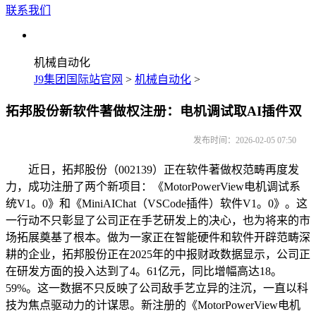
联系我们
机械自动化
J9集团国际站官网
>
机械自动化
>
拓邦股份新软件著做权注册：电机调试取AI插件双
发布时间：2026-02-05 07:50
近日，拓邦股份（002139）正在软件著做权范畴再度发
力，成功注册了两个新项目：《MotorPowerView电机调试系
统V1。0》和《MiniAIChat（VSCode插件）软件V1。0》。这
一行动不只彰显了公司正在手艺研发上的决心，也为将来的市
场拓展奠基了根本。做为一家正在智能硬件和软件开辟范畴深
耕的企业，拓邦股份正在2025年的中报财政数据显示，公司正
在研发方面的投入达到了4。61亿元，同比增幅高达18。
59%。这一数据不只反映了公司敌手艺立异的注沉，一直以科
技为焦点驱动力的计谋思。新注册的《MotorPowerView电机