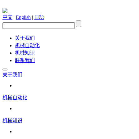
中文
|
English
|
日語
关于我们
机械自动化
机械知识
联系我们
关于我们
机械自动化
机械知识