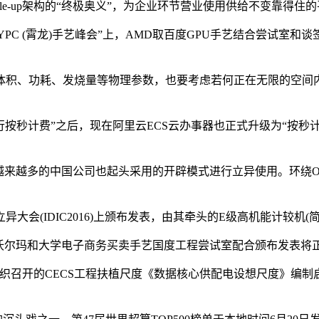
-up架构的“终极奥义”，为企业环节营业使用供给不变靠得住的
EYPC (霄龙)手艺峰会”上，AMD取百度GPU手艺结合尝试
积、功耗、发烧量等物理参数，也要考虑若何正在无限的空间内
行按秒计费”之后，现在阿里云ECS云办事器也正式升级为“按秒
现在，越来越多的中国公司也起头采用的开辟模式进行立异使用。环绕
异大会(IDIC2016)上颁布发表，由其牵头的E级高机能计较机
尔玛和大学电子商务买卖手艺国度工程尝试室配合颁布发表将
织召开的CECS工程扶植尺度《数据核心供配电设想尺度》编