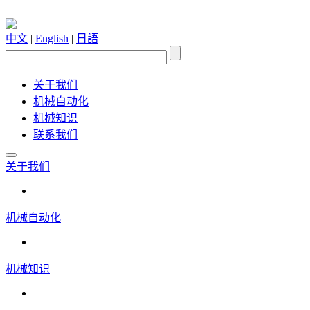
中文
|
English
|
日語
关于我们
机械自动化
机械知识
联系我们
关于我们
机械自动化
机械知识