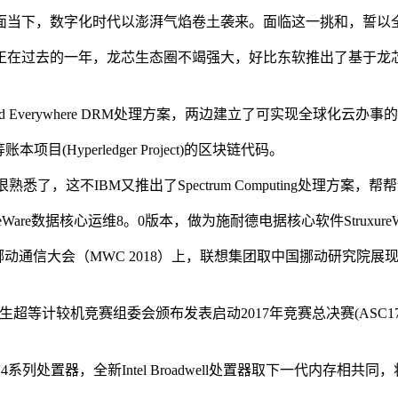
当下，数字化时代以澎湃气焰卷土袭来。面临这一挑和，誓以
在过去的一年，龙芯生态圈不竭强大，好比东软推出了基于龙芯
rywhere DRM处理方案，两边建立了可实现全球化云办事的DRM云平
perledger Project)的区块链代码。
经很熟悉了，这不IBM又推出了Spectrum Computing处理方案
Ware数据核心运维8。0版本，做为施耐德电据核心软件Struxur
挪动通信大会（MWC 2018）上，联想集团取中国挪动研究院展现
大学生超等计较机竞赛组委会颁布发表启动2017年竞赛总决赛(A
n V4系列处置器，全新Intel Broadwell处置器取下一代内存