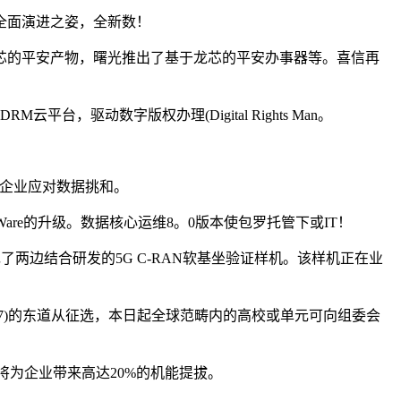
全面演进之姿，全新数！
的平安产物，曙光推出了基于龙芯的平安办事器等。喜信再
台，驱动数字版权办理(Digital Rights Man。
，帮帮企业应对数据挑和。
eWare的升级。数据核心运维8。0版本使包罗托管下或IT！
了两边结合研发的5G C-RAN软基坐验证样机。该样机正在业
SC17)的东道从征选，本日起全球范畴内的高校或单元可向组委会
相共同，将为企业带来高达20%的机能提拔。