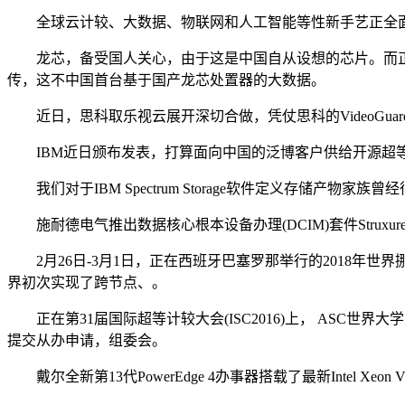
全球云计较、大数据、物联网和人工智能等性新手艺正全面
龙芯，备受国人关心，由于这是中国自从设想的芯片。而正
传，这不中国首台基于国产龙芯处置器的大数据。
近日，思科取乐视云展开深切合做，凭仗思科的VideoGuard Eve
IBM近日颁布发表，打算面向中国的泛博客户供给开源超等账本项目(Hy
我们对于IBM Spectrum Storage软件定义存储产物家族曾
施耐德电气推出数据核心根本设备办理(DCIM)套件Struxure
2月26日-3月1日，正在西班牙巴塞罗那举行的2018年世界
界初次实现了跨节点、。
正在第31届国际超等计较大会(ISC2016)上， ASC世界
提交从办申请，组委会。
戴尔全新第13代PowerEdge 4办事器搭载了最新Intel Xeo