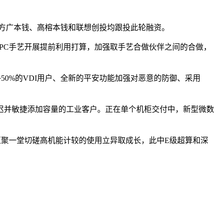
方方广本钱、高榕本钱和联想创投均跟投此轮融资。
PC手艺开展提前利用打算，加强取手艺合做伙伴之间的合做，
50%的VDI用户、全新的平安功能加强对恶意的防御、采用
并敏捷添加容量的工业客户。正在单个机柜交付中，新型微数
用户汇聚一堂切磋高机能计较的使用立异取成长，此中E级超算和深