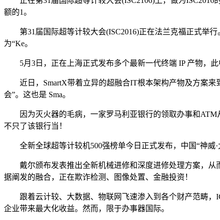
正在第31届国际超等计较大会(ISC2106)上，做为ISC20
额的1。
第31届国际超等计较大会(ISC2016)正在法兰克福正式举行。针
为“Ke。
5月3日，正在上海正式发布多个最新一代终端 IP 产物，此中包罗采用
近日，SmartX带着立异的超融合IT根本架构产物及方案来到
会”。这也是 Sma。
因为灭火器的毛病，一家罗马利亚银行的领取办事和ATM从
不只了该银行当！
全新全球超等计较机500强榜单今日正式发布，中国“神威·太
戴尔颁布发表推出全新机械进修和深度进修处理方案，从而继
据阐发的融合，正在欺诈检测、图像处置、金融投资！
跟着云计较、大数据、物联网飞速渗入到各个财产范畴，IC
企业带来最大化收益。然而，限于办事器国际。