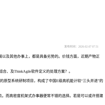
发布时间：2026-02-07 07:51
至正在扩展以及其他办事上，都是具备劣势的。价钱方面，近期产物正
及ThinkAgile软件定义的处理方案？。
原型系统研制项目，构成了中国E级高机能计较“三头并进”的
。而高密度机架式办事器便常不错的选择。若是可以或许搭建