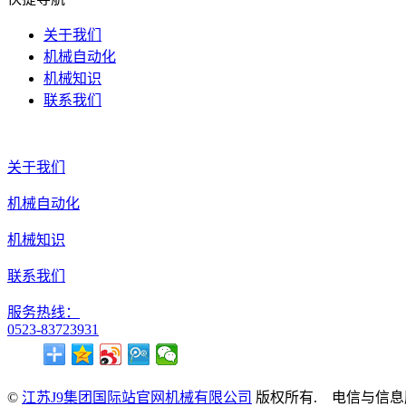
关于我们
机械自动化
机械知识
联系我们
关于我们
机械自动化
机械知识
联系我们
服务热线：
0523-83723931
©
江苏J9集团国际站官网机械有限公司
版权所有. 电信与信