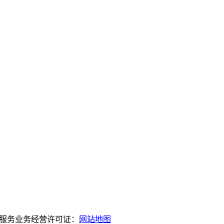
息服务业务经营许可证：
网站地图