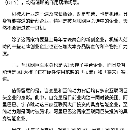
（GLN），均有清晰的商用落地场景。
机械人行业这一遍及成长瓶颈，既是坚苦，也是机缘。具
身智能赛道的新创企业，特别是被互联网巨头选中的企业，天
然不会错过这一良机。
除了这两家将要登上马年春晚舞台的新创企业，机械人范
畴的一些老牌创业企业也正在加大本身品牌宣传和产物推广力
度。
一、互联网巨头本身也是 AI 大模子平台企业，而具身智
能恰是 AI 大模子正在硬件使用范畴的「顶流」和「将来」赛
道。
值得留意的是，自变量和至简动力背后均有多家互联网巨
头企业的身影。此中，自变量是目前业内独一同时被美团、阿
里巴巴、字节跳动这三家互联网大厂投资的具身智能企业，至
简动力则是同时被腾讯、阿里巴巴这两家互联网巨头投资的具
身智能企业。