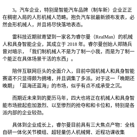
3。汽车企业，特别是智能汽车品牌（制车新）企业正正
在稠密入局的人形机械人范畴。抱负汽车就最新颁布发表，必
然会形机械人，并且将尽快落地表态。
雷科技近期就寄望到一家名为睿尔曼（RealMan）的机械
人和具身智能企业，其成立于 2018 年。睿尔曼创始人郑随兵
曾对暗示，「我们制机械人不是为了制一小我，而是为了制一
个能正在具体场景干活的东西」。
陪伴互联网巨头的全面介入，目前中国机械人和具身智能
赛道不只显得颇为拥堵，并且调集了多派。对于这一「晚期还
晚期」「蓝海还蓝海」的市场，似乎有点不成承受之沉。
而期近未来到的夏历马年，四大也将正在机械人和具身智
能市场掀起愈加激烈、以至惨烈的抢夺和和卡位和，特别是各
派内部的企业较劲。
具体到企业成长上，睿尔曼目前具有三大焦点产物：全栈
自研一体化关节模组、超轻量仿人机械臂、近程功课收集