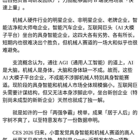
出自抱负智驾研发团队），力图能够面向 B 端使用场景「快
速上量」。
机械人硬件行业的明星企业、非明星企业、老牌企业，智
能洁净和大师电企业，智能汽车企业，互联网巨头（AI 大模
子平台）坐台的具身智能企业，这四大各有劣势、各有所长，
短期内也很难决出个胜负，但机械人赛道的一场大和似乎也很
难避免。
支流概念认为，通往 AGI（通用人工智能）的道上，AI
是大脑，机械人是身体，大脑和身体缺一不成。故而，这些
AI 大模子平台企业，不成能不涉脚机械人特别具身智能赛
道。现阶段的具身智能和机械人市场全体规模偏小，互联网巨
头需要计谋结构，但又无法本身涉脚此中，坐台新创企业（特
别尚未成型的新新企业）天然也就成了独一解。
就是如许的一份「两强争霸」榜单，成果「居于人后」的
宇树不爽了，以至特意发布了一份数据申明。
CES 2026 归来，小雷发觉具身智能和机械人赛道的高人