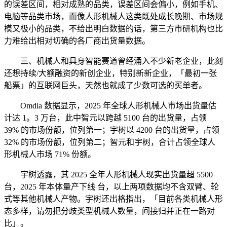
的误差区间，相对成熟的品类，误差区间会偏小，例如手机、
电脑等品类市场，而像人形机械人这类既处成长晚期、市场规
模又极小的品类，不给出明白数据的话，第三方市研机构也比
力难给出相对切确的各厂商出货量数据。
三、机械人和具身智能赛道曾经涌入不少新老企业，此刻
还想持续/大额融资的新创企业，特别新新企业，「最初一张
船票」的互联网巨头，天然也就成了少数可选的买单者。
Omdia 数据显示，2025 年全球人形机械人市场出货量估
计达 1。3 万台，此中智元以跨越 5100 台的出货量，占领
39% 的市场份额，位列第一；宇树以 4200 台的出货量，占领
32% 的市场份额，位列第二；智元和宇树，合计占领全球人
形机械人市场 71% 份额。
宇树透露，其 2025 全年人形机械人现实出货量超 5500
台，2025 年本体量产下线 台，以上两项数据均不含双臂、轮
式等其他机械人产物。宇树还出格指出，「目前各类机械人形
态多样，请勿把分歧类型机械人数量，间接归并正在一路对
比」。