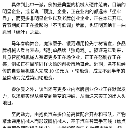
具体到此中一派，例如最典型的机械人硬件范畴，目前的
明星企业，或者说「顶流」企业，正在业内的都远未「坐牢
靠」，而更多非明星企业以及老牌创业企业，正在本年开年、
春节期间正正在掀起的「不再低调」步履，也证明其绝非一曲
愿当「绿叶」之辈。
马年春晚舞台，魔法原子、银河通用抢先宇树官宣，多品
牌机械人登台表态，辞别单品牌「独角戏」。驱逐马年到来，
具身智能和机械人赛道更多正在场企业，正正在怒刷存正在
感，例如正在目前同样火热的创投市场舞台。近期，名不见经
传的自变量机械人完成 10 亿元 A++ 轮融资，成立不到半年的
至简动力完成第四轮融资。
睿尔曼之外，该当还有更多业内老牌创业企业正在默默发
力，以求能实现从量变到量变的冲破，从而送来实正的出人头
地日。
至简动力，由抱负汽车多位前高管配合开办和带队，产物
聚焦通用机械人而形双脚机械人，基于汽车智驾手艺线（焦点