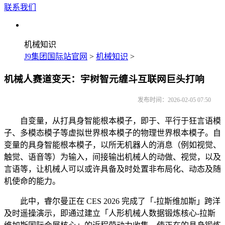
联系我们
机械知识
J9集团国际站官网
>
机械知识
>
机械人赛道变天：宇树智元缠斗互联网巨头打响
发布时间：2026-02-05 07:50
自变量，从打具身智能根本模子，即于、平行于狂言语模
子、多模态模子等虚拟世界根本模子的物理世界根本模子。自
变量的具身智能根本模子，以所无机器人的消息（例如视觉、
触觉、语音等）为输入，间接输出机械人的动做、视觉，以及
言语等，让机械人可以或许具备及时处置非布局化、动态及随
机使命的能力。
此中，睿尔曼正在 CES 2026 完成了「-拉斯维加斯」跨洋
及时遥操演示，即通过建立「人形机械人数据锻炼核心-拉斯